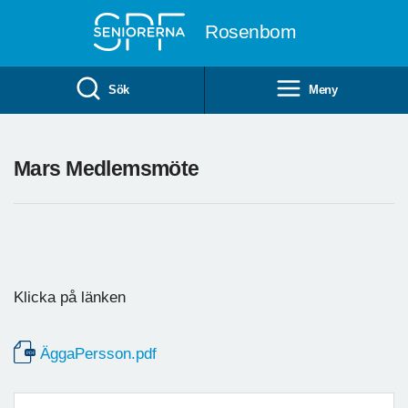
Till övergripande innehåll
Rosenbom
Sök
Meny
Mars Medlemsmöte
Klicka på länken
ÄggaPersson.pdf