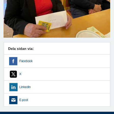
Dela sidan via:
Facebook
X
LinkedIn
E-post