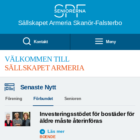
Till övergripande innehåll
Sällskapet Armeria Skanör-Falsterbo
Kontakt
Meny
VÄLKOMMEN TILL
SÄLLSKAPET ARMERIA
Senaste Nytt
Förening
Förbundet
Senioren
Investeringsstödet för bostäder för
äldre måste återinföras
Läs mer
BOENDE