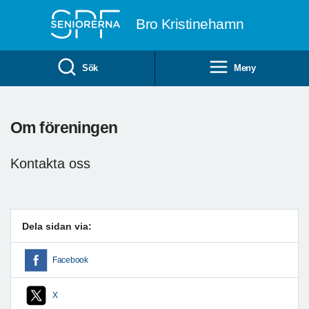
Till övergripande innehåll
Bro Kristinehamn
Sök
Meny
Om föreningen
Kontakta oss
Dela sidan via:
Facebook
X