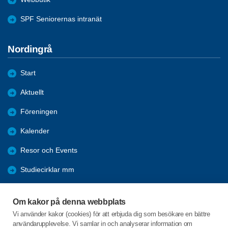
SPF Seniorernas intranät
Nordingrå
Start
Aktuellt
Föreningen
Kalender
Resor och Events
Studiecirklar mm
Förmåner
Om kakor på denna webbplats
Bli medlem
Vi använder kakor (cookies) för att erbjuda dig som besökare en bättre
användarupplevelse. Vi samlar in och analyserar information om
Länkar