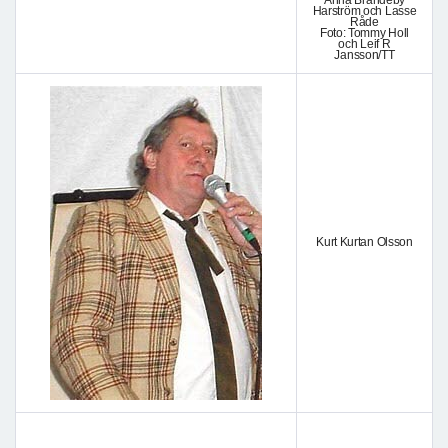
Harström och Lasse
Råde
Foto: Tommy Holl
och Leif R
Jansson/TT
Kurt Kurtan Olsson