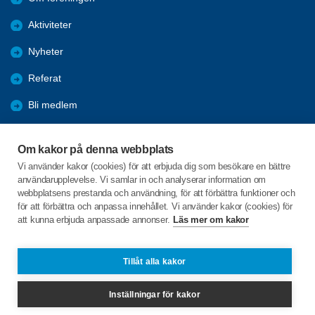
Aktiviteter
Nyheter
Referat
Bli medlem
Förmåner
Om kakor på denna webbplats
Bildgalleri
Vi använder kakor (cookies) för att erbjuda dig som besökare en bättre
användarupplevelse. Vi samlar in och analyserar information om
Årsmöte 2026
webbplatsens prestanda och användning, för att förbättra funktioner och
för att förbättra och anpassa innehållet. Vi använder kakor (cookies) för
att kunna erbjuda anpassade annonser.
Läs mer om kakor
C/o:Gerd Fridh
Trollhättevägen 8
442 49 Kungälv
Tillåt alla kakor
Telefon:
+46 725631315
Inställningar för kakor
kongahalla@spfseniorerna.se