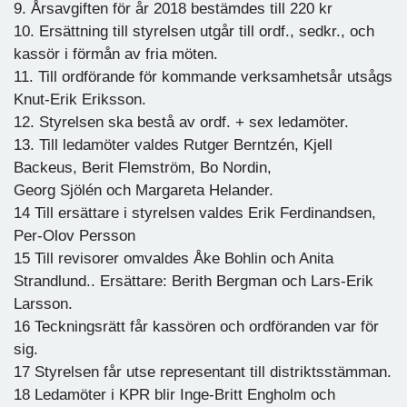
9. Årsavgiften för år 2018 bestämdes till 220 kr
10. Ersättning till styrelsen utgår till ordf., sedkr., och
kassör i förmån av fria möten.
11. Till ordförande för kommande verksamhetsår utsågs
Knut-Erik Eriksson.
12. Styrelsen ska bestå av ordf. + sex ledamöter.
13. Till ledamöter valdes Rutger Berntzén, Kjell
Backeus, Berit Flemström, Bo Nordin,
Georg Sjölén och Margareta Helander.
14 Till ersättare i styrelsen valdes Erik Ferdinandsen,
Per-Olov Persson
15 Till revisorer omvaldes Åke Bohlin och Anita
Strandlund.. Ersättare: Berith Bergman och Lars-Erik
Larsson.
16 Teckningsrätt får kassören och ordföranden var för
sig.
17 Styrelsen får utse representant till distriktsstämman.
18 Ledamöter i KPR blir Inge-Britt Engholm och