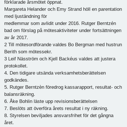
förklarade årsmötet öppnat.
Margareta Helander och Emy Strand höll en parentation
med ljuständning för
medlemmar som avlidit under 2016. Rutger Berntzén
bad om förslag på mötesaktiviteter under fortsättningen
av år 2017.
2 Till mötesordförande valdes Bo Bergman med hustrun
Berith som mötessekr.
3 Leif Näsström och Kjell Backéus valdes att justera
protokollet.
4. Den tidigare utsända verksamhetsberättelsen
godkändes.
5. Rutger Berntzèn föredrog kassarapport, resultat- och
balansräkning.
6. Åke Bohlin läste upp revisionsberättelsen
7. Beslöts att överföra årets resultat i ny räkning.
8. Styrelsen beviljades ansvarsfrihet för det gångna
året.