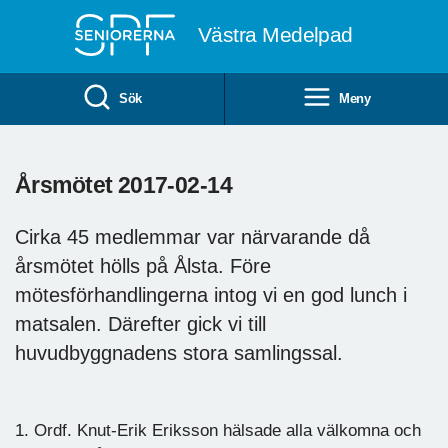
Till övergripande innehåll
Västra Medelpad
Sök
Meny
Årsmötet 2017-02-14
Cirka 45 medlemmar var närvarande då
årsmötet hölls på Ålsta. Före
mötesförhandlingerna intog vi en god lunch i
matsalen. Därefter gick vi till
huvudbyggnadens stora samlingssal.
1. Ordf. Knut-Erik Eriksson hälsade alla välkomna och