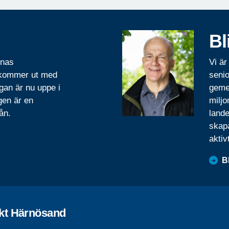
Bl
rnas
Vi är
 kommer ut med
senio
gan är nu uppe i
geme
gen är en
miljo
ån.
lande
skapa
aktiv
B
kt Härnösand