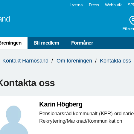
Lyssna
Press
Webbutik
SPF
and
Fören
öreningen
Bli medlem
Förmåner
Kontakt Härnösand
Om föreningen
Kontakta oss
Kontakta oss
Karin Högberg
Pensionärsråd kommunalt (KPR) ordinarie
Rekrytering/Marknad/Kommunikation