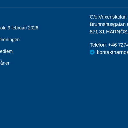
C/o:Vuxenskolan
Brunnshusgatan 
öte 9 februari 2026
871 31 HÄRNÖ
öreningen
Telefon:
+46 727
medlem
kontaktharno
åner