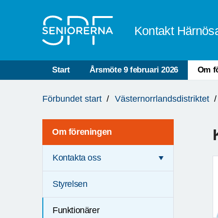
Till övergripande innehåll
Kontakt Härnös
Start
Årsmöte 9 februari 2026
Om f
Du
Förbundet start
Västernorrlandsdistriktet
är
här:
Om föreningen
Kontakta oss
Styrelsen
Funktionärer