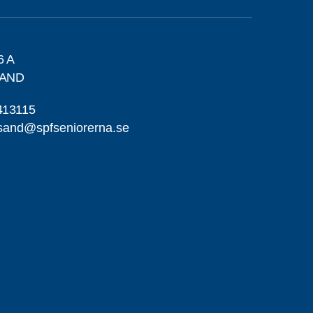
6 A
SAND
413115
sand@spfseniorerna.se