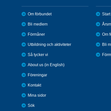
Om förbundet
Start
Bli medlem
Årsm
Förmåner
Om f
Utbildning och aktiviteter
Bli 
Så tycker vi
Förm
About us (in English)
Föreningar
Kontakt
Mina sidor
Sök