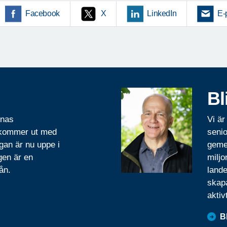
Facebook
X
LinkedIn
E-
Bl
rnas
Vi är
 kommer ut med
senio
gan är nu uppe i
geme
gen är en
miljo
ån.
lande
skapa
aktiv
B