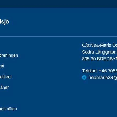
sjö
C/o:Nea-Marie Ös
Södra Långgatan
öreningen
895 30 BREDBY
rat
Telefon:
+46 705
medlem
neamarie34@
åner
adsmöten