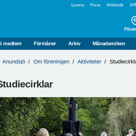
Lyssna
Press
Webbutik
SPF
Fören
li medlem
Förmåner
Arkiv
Månadsmöten
Anundsjö
Om föreningen
Aktiviteter
Studiecirkl
Studiecirklar