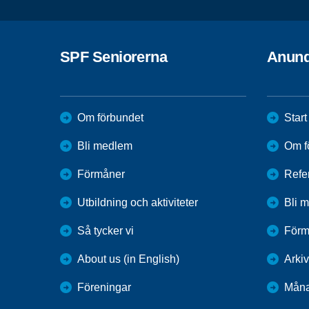
SPF Seniorerna
Anund
Om förbundet
Start
Bli medlem
Om f
Förmåner
Refe
Utbildning och aktiviteter
Bli 
Så tycker vi
Förm
About us (in English)
Arkiv
Föreningar
Mån