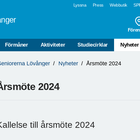
Lyssna
Press
Webbutik
SPF
ånger
Fören
Förmåner
Aktiviteter
Studiecirklar
Nyheter
Seniorerna Lövånger
Nyheter
Årsmöte 2024
Årsmöte 2024
Kallelse till årsmöte 2024