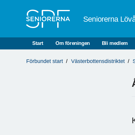
Till övergripande innehåll
Seniorerna Löv
Start
Om föreningen
Bli medlem
Du
Förbundet start
Västerbottensdistriktet
är
här: