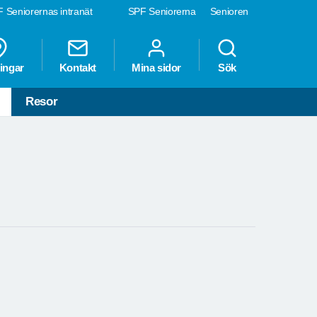
 Seniorernas intranät
SPF Seniorerna
Senioren
ingar
Kontakt
Mina sidor
Sök
Resor