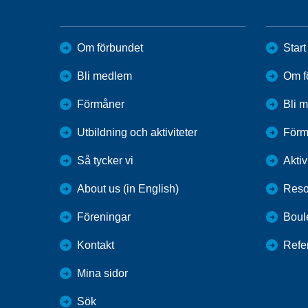
Om förbundet
Start
Bli medlem
Om f
Förmåner
Bli 
Utbildning och aktiviteter
Förm
Så tycker vi
Aktiv
About us (in English)
Reso
Föreningar
Boul
Kontakt
Refe
Mina sidor
Sök