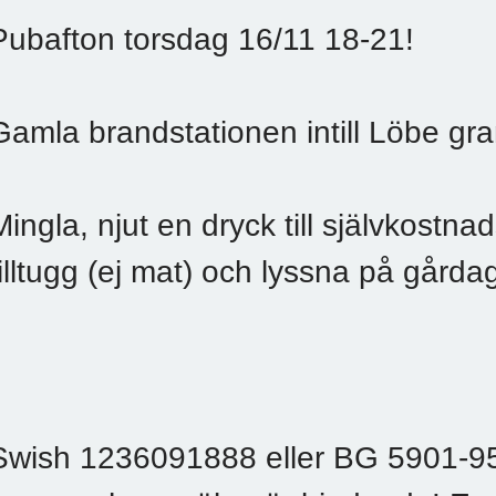
Pubafton torsdag 16/11 18-21!
Gamla brandstationen intill Löbe gra
Mingla, njut en dryck till självkostna
tilltugg (ej mat) och lyssna på gård
Swish 1236091888 eller BG 5901-95