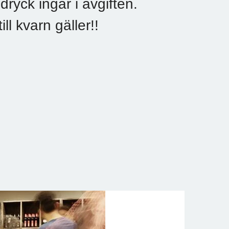
yck ingår i avgiften.
ll kvarn gäller!!