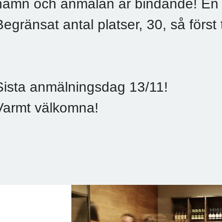
namn och anmälan är bindande! En dr
Begränsat antal platser, 30, så först ti
Sista anmälningsdag 13/11!
Varmt välkomna!