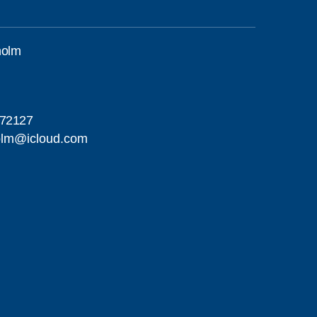
holm
d
72127
holm@icloud.com