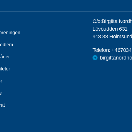
C/o:Birgitta Nord
Lövöudden 631
öreningen
913 33 Holmsun
medlem
Telefon:
+467034
åner
birgittanord
iteter
r
e
rat