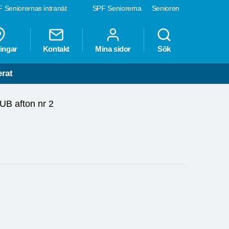
 Seniorernas intranät
SPF Seniorerna
Senioren
ingar
Kontakt
Mina sidor
Sök
erat
UB afton nr 2