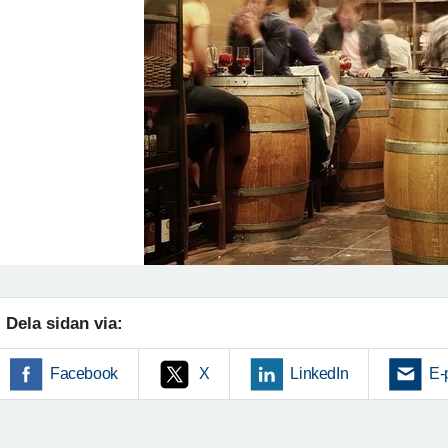
Dela sidan via:
Facebook
X
LinkedIn
E-