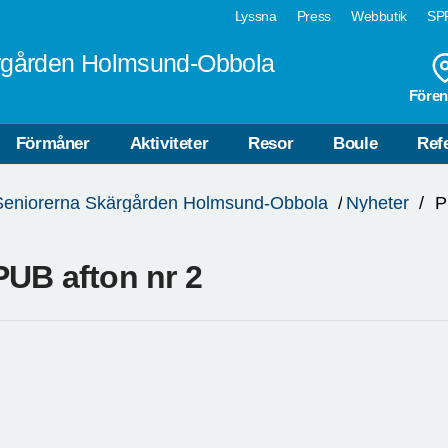
Lyssna
Press
Webbutik
SPF
rgården Holmsund-Obbola
Fören
Förmåner
Aktiviteter
Resor
Boule
Ref
Seniorerna Skärgården Holmsund-Obbola
Nyheter
P
PUB afton nr 2