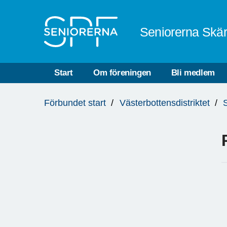
Till övergripande innehåll
Seniorerna Skä
Start
Om föreningen
Bli medlem
Du
Förbundet start
Västerbottensdistriktet
är
här: