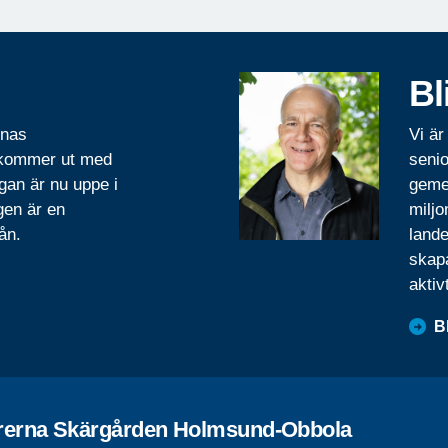
Bl
rnas
Vi är
 kommer ut med
senio
gan är nu uppe i
geme
gen är en
miljo
ån.
lande
skapa
aktiv
B
rerna Skärgården Holmsund-Obbola