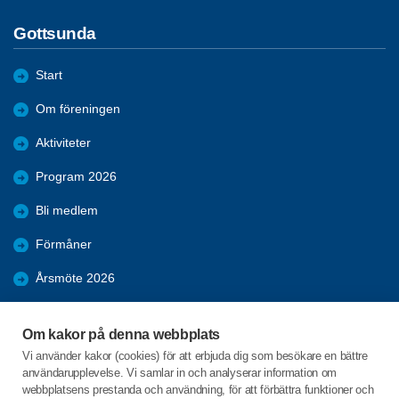
Gottsunda
Start
Om föreningen
Aktiviteter
Program 2026
Bli medlem
Förmåner
Årsmöte 2026
Resor
Om kakor på denna webbplats
Bildgalleri
Vi använder kakor (cookies) för att erbjuda dig som besökare en bättre
användarupplevelse. Vi samlar in och analyserar information om
Nyheter
webbplatsens prestanda och användning, för att förbättra funktioner och