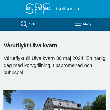
Till övergripande innehåll
Gottsunda
Sök
Meny
Vårutflykt Ulva kvarn
Vårutflykt till Ulva kvarn 30 maj 2024. En härlig
dag med korvgrillning, tipspromenad och
kubbspel.