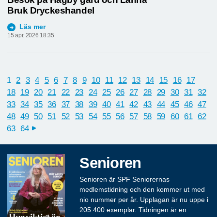
Bruk Dryckeshandel
Läs mer
15 apr. 2026 18:35
1
2
3
4
5
6
7
8
9
10
11
12
13
14
15
16
17
18
19
20
21
22
23
24
25
26
27
28
29
30
31
32
33
34
35
36
37
38
39
40
41
42
43
44
45
46
47
48
49
50
51
52
53
54
55
56
57
58
59
60
61
62
63
64
next
Senioren
Senioren är SPF Seniorernas
medlemstidning och den kommer ut med
nio nummer per år. Upplagan är nu uppe i
205 400 exemplar. Tidningen är en