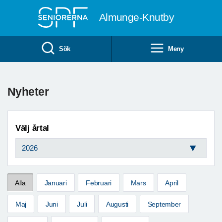
Till övergripande innehåll
Almunge-Knutby
Sök
Meny
Nyheter
Välj årtal
Alla
Januari
Februari
Mars
April
Maj
Juni
Juli
Augusti
September