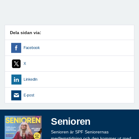
Dela sidan via:
Facebook
X
LinkedIn
E-post
Senioren
Senioren är SPF Seniorernas
medlemstidning och den kommer ut med