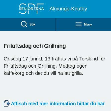
Till övergripande innehåll
Almunge-Knutby
Sök
Meny
Friluftsdag och Grillning
Onsdag 17 juni kl. 13 träffas vi på Torslund för
Friluftsdag och Grillning. Medtag egen
kaffekorg och det du vill ha att grilla.
Affisch med mer information hittar du här