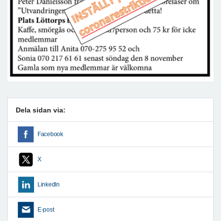
Dela sidan via:
Facebook
X
LinkedIn
E-post