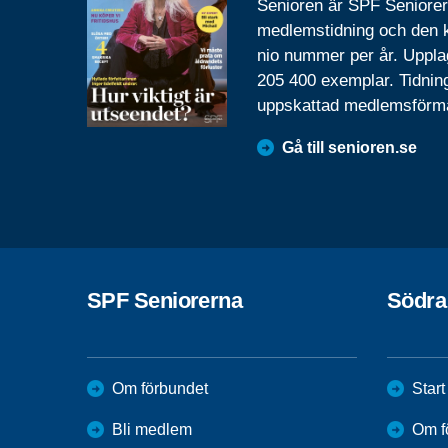
Senioren är SPF Seniore
medlemstidning och den
nio nummer per år. Uppla
205 400 exemplar. Tidnin
uppskattad medlemsförm
Gå till senioren.se
SPF Seniorerna
Södra
Om förbundet
Start
Bli medlem
Om f