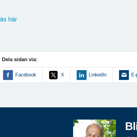
äs här
Dela sidan via:
Facebook
X
LinkedIn
E-
Bl