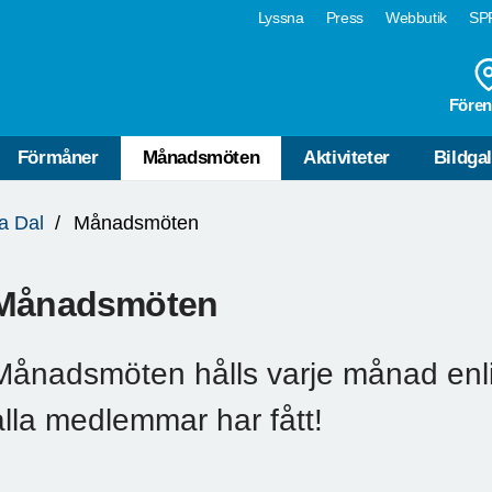
Lyssna
Press
Webbutik
SPF
Fören
Förmåner
Månadsmöten
Aktiviteter
Bildgal
a Dal
Månadsmöten
Månadsmöten
Månadsmöten hålls varje månad enli
alla medlemmar har fått!