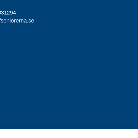
031294
seniorerna.se