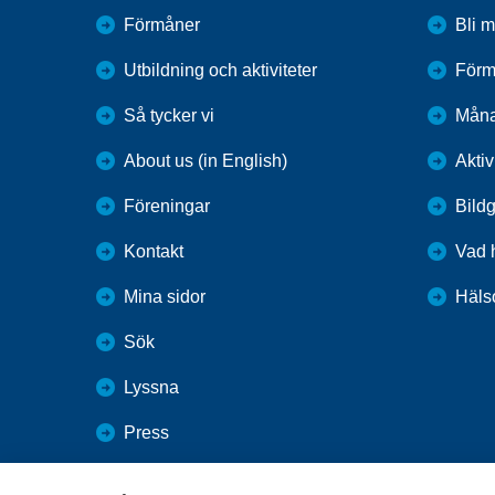
Förmåner
Bli 
Utbildning och aktiviteter
Förm
Så tycker vi
Mån
About us (in English)
Aktiv
Föreningar
Bildg
Kontakt
Vad 
Mina sidor
Häls
Sök
Lyssna
Press
Webbutik