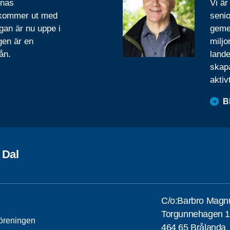
rnas
Vi är
 kommer ut med
senio
gan är nu uppe i
geme
gen är en
miljo
ån.
lande
skapa
aktiv
B
 Dal
C/o:Barbro Magn
Torgunnehagen 
öreningen
464 65 Brålanda