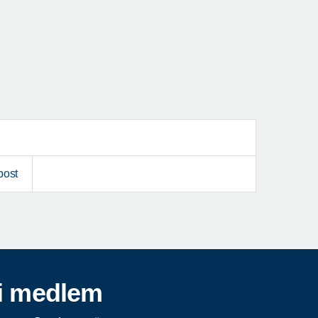
post
i medlem