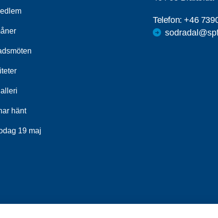
medlem
Telefon:
+46 739
åner
sodradal@spf
adsmöten
iteter
alleri
har hänt
odag 19 maj