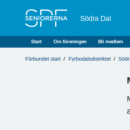
Till övergripande innehåll
Södra Dal
Start
Om föreningen
Bli medlem
Du
Förbundet start
Fyrbodalsdistriktet
Södr
är
här: