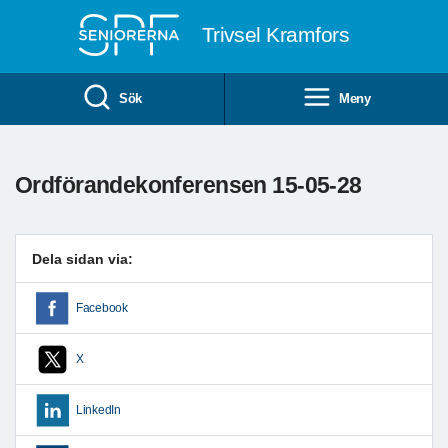
Till övergripande innehåll
Trivsel Kramfors
Sök
Meny
Ordförandekonferensen 15-05-28
Dela sidan via:
Facebook
X
LinkedIn