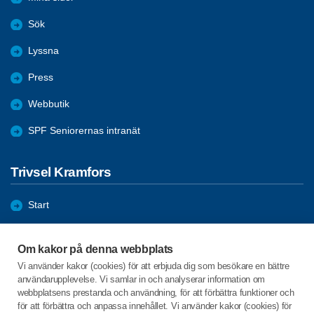
Sök
Lyssna
Press
Webbutik
SPF Seniorernas intranät
Trivsel Kramfors
Start
Föreningen
Om kakor på denna webbplats
Bli medlem
Vi använder kakor (cookies) för att erbjuda dig som besökare en bättre
användarupplevelse. Vi samlar in och analyserar information om
Förmåner
webbplatsens prestanda och användning, för att förbättra funktioner och
för att förbättra och anpassa innehållet. Vi använder kakor (cookies) för