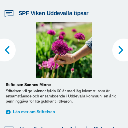
SPF Viken Uddevalla tipsar
Stiftelsen Sannes Minne
F
Stiftelsen vill ge kvinnor fyllda 60 år med låg inkomst, som är
F
ensamstående och ensamboende i Uddevalla kommun, en årlig
u
penninggåva för lite guldkant i tillvaron.
v
Läs mer om Stiftelsen