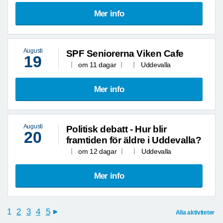
Mer info
Augusti
SPF Seniorerna Viken Cafe
19
om 11 dagar
Uddevalla
Mer info
Augusti
Politisk debatt - Hur blir
20
framtiden för äldre i Uddevalla?
om 12 dagar
Uddevalla
Mer info
1
2
3
4
5
Alla aktiviteter
next