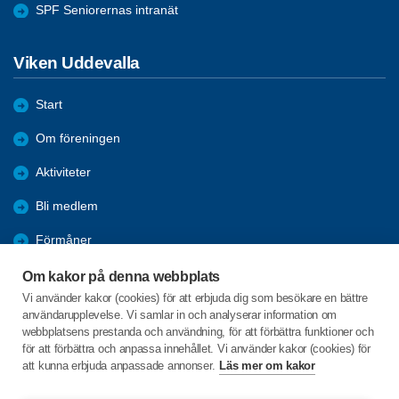
SPF Seniorernas intranät
Viken Uddevalla
Start
Om föreningen
Aktiviteter
Bli medlem
Förmåner
Bildgalleri och Arkiv
Om kakor på denna webbplats
Vi använder kakor (cookies) för att erbjuda dig som besökare en bättre
Program
användarupplevelse. Vi samlar in och analyserar information om
webbplatsens prestanda och användning, för att förbättra funktioner och
Resor
för att förbättra och anpassa innehållet. Vi använder kakor (cookies) för
att kunna erbjuda anpassade annonser.
Läs mer om kakor
Södertullsgatan 8