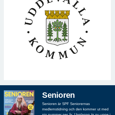
Senioren
Senioren är SPF Seniorernas
medlemstidning och den kommer ut med
nio nummer per år. Upplagan är nu uppe i