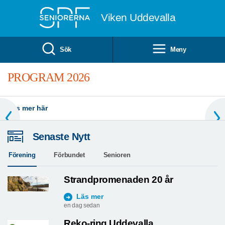
Till övergripande innehåll
Viken Uddevalla
Sök
Meny
PROGRAM 2026
Läs mer här
Senaste Nytt
Förening
Förbundet
Senioren
Strandpromenaden 20 år
Läs mer
en dag sedan
Reko-ring Uddevalla