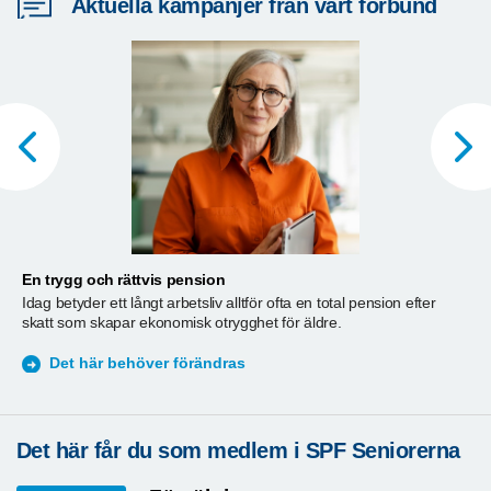
Aktuella kampanjer från vårt förbund
En trygg och rättvis pension
A
Idag betyder ett långt arbetsliv alltför ofta en total pension efter
T
skatt som skapar ekonomisk otrygghet för äldre.
ä
S
Det här behöver förändras
Det här får du som medlem i SPF Seniorerna