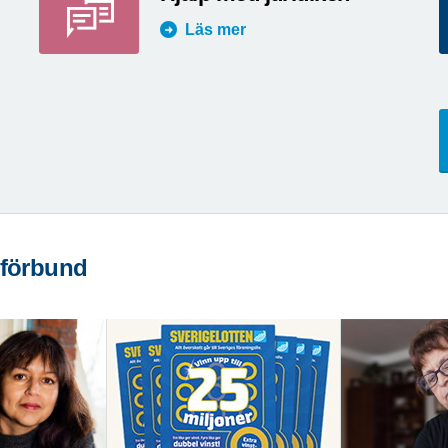
Läs mer
 förbund