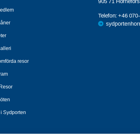
905 71 Hörnefors
medlem
Telefon:
+46 070
åner
sydportenhor
ter
alleri
mförda resor
ram
Resor
öten
 i Sydporten