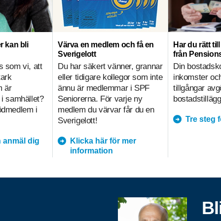
r kan bli
Värva en medlem och få en
Har du rätt ti
Sverigelott
från Pensio
s som vi, att
Du har säkert vänner, grannar
Din bostadsk
tark
eller tidigare kollegor som inte
inkomster och
m är
ännu är medlemmar i SPF
tillgångar av
 i samhället?
Seniorerna. För varje ny
bostadstillägg
tödmedlem i
medlem du värvar får du en
Tre steg 
Sverigelott!
 anmäl dig
Klicka här för mer
information
Bl