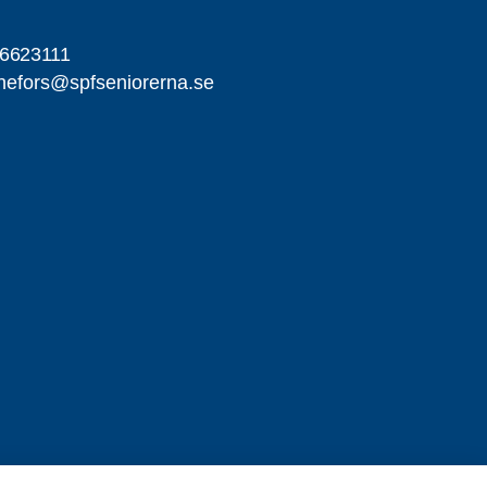
-6623111
nefors@spfseniorerna.se