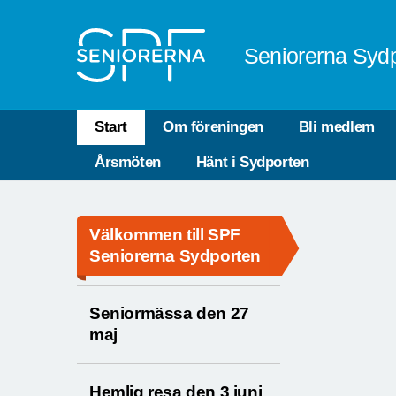
Till övergripande innehåll
Seniorerna Sydp
Start
Om föreningen
Bli medlem
Årsmöten
Hänt i Sydporten
Välkommen till SPF
Seniorerna Sydporten
Seniormässa den 27
maj
Hemlig resa den 3 juni