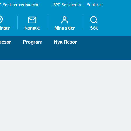
 Seniorernas intranät
SPF Seniorerna
Senioren
ingar
Kontakt
Mina sidor
Sök
resor
Program
Nya Resor