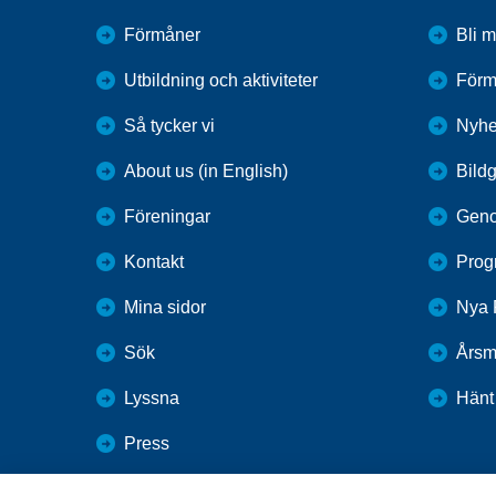
Förmåner
Bli 
Utbildning och aktiviteter
Förm
Så tycker vi
Nyhe
About us (in English)
Bildg
Föreningar
Geno
Kontakt
Prog
Mina sidor
Nya 
Sök
Årsm
Lyssna
Hänt
Press
Webbutik