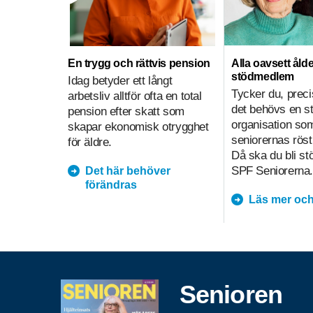
En trygg och rättvis pension
Alla oavsett ålde
stödmedlem
Idag betyder ett långt
Tycker du, preci
arbetsliv alltför ofta en total
det behövs en s
pension efter skatt som
organisation so
skapar ekonomisk otrygghet
seniorernas röst
för äldre.
Då ska du bli s
SPF Seniorerna.
Det här behöver
förändras
Läs mer och
Senioren