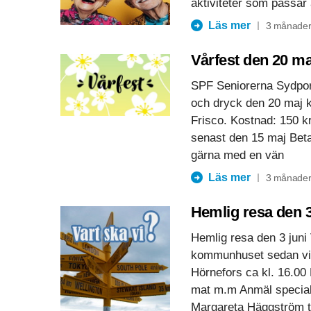
aktiviteter som passar
Läs mer
3 månader
Vårfest den 20 ma
SPF Seniorerna Sydport
och dryck den 20 maj k
Frisco. Kostnad: 150 k
senast den 15 maj Bet
gärna med en vän
Läs mer
3 månader
Hemlig resa den 3
Hemlig resa den 3 juni 
kommunhuset sedan vida
Hörnefors ca kl. 16.00 
mat m.m Anmäl specialk
Margareta Häggström t