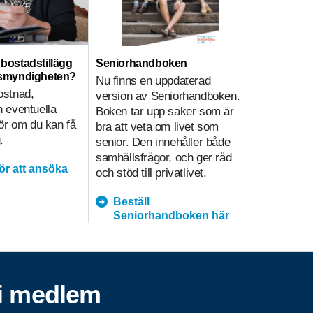
ll bostadstillägg
Seniorhandboken
Hemtjänst
nsmyndigheten?
Nu finns en uppdaterad
Hemtjänsti
ostnad,
version av Seniorhandboken.
sammanväg
 eventuella
Boken tar upp saker som är
på olika sä
gör om du kan få
bra att veta om livet som
i hemtjänst
.
senior. Den innehåller både
underlätt
samhällsfrågor, och ger råd
kvalitetsa
för att ansöka
och stöd till privatlivet.
prioritering
Beställ
hemtja
Seniorhandboken här
i medlem