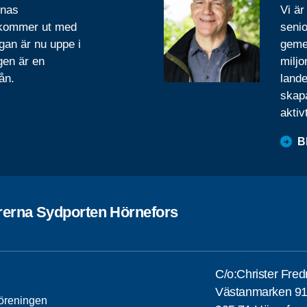
rnas
Vi är
 kommer ut med
senio
gan är nu uppe i
geme
gen är en
miljo
ån.
lande
skapa
aktiv
B
rerna Sydporten Hörnefors
C/o:Christer Fred
Västanmarken 9
öreningen