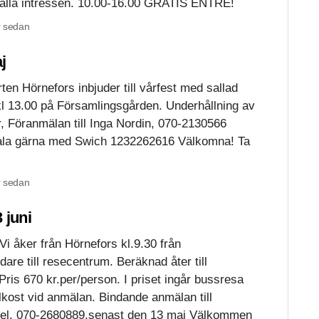
 alla intressen. 10.00-16.00 GRATIS ENTRÉ!
 sedan
j
en Hörnefors inbjuder till vårfest med sallad
l 13.00 på Församlingsgården. Underhållning av
r, Föranmälan till Inga Nordin, 070-2130566
ala gärna med Swich 1232262616 Välkomna! Ta
 sedan
 juni
Vi åker från Hörnefors kl.9.30 från
re till resecentrum. Beräknad åter till
Pris 670 kr.per/person. I priset ingår bussresa
ost vid anmälan. Bindande anmälan till
el. 070-2680889.senast den 13 maj Välkommen