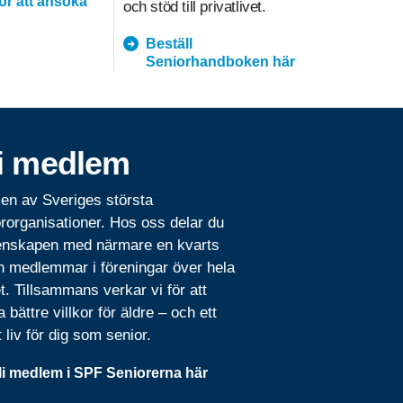
för att ansöka
och stöd till privatlivet.
prioritering
Beställ
hemtja
Seniorhandboken här
i medlem
 en av Sveriges största
rorganisationer. Hos oss delar du
nskapen med närmare en kvarts
n medlemmar i föreningar över hela
t. Tillsammans verkar vi för att
 bättre villkor för äldre – och ett
t liv för dig som senior.
li medlem i SPF Seniorerna här