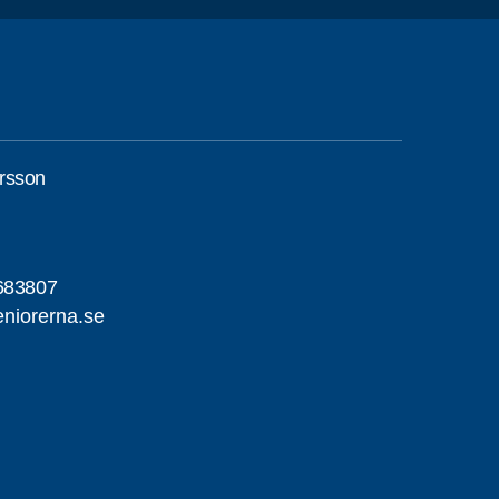
rsson
683807
niorerna.se