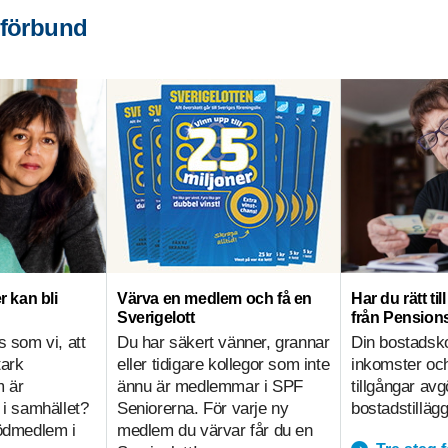
 förbund
r kan bli
Värva en medlem och få en
Har du rätt ti
Sverigelott
från Pensio
s som vi, att
Du har säkert vänner, grannar
Din bostadsk
tark
eller tidigare kollegor som inte
inkomster och
m är
ännu är medlemmar i SPF
tillgångar av
 i samhället?
Seniorerna. För varje ny
bostadstillägg
tödmedlem i
medlem du värvar får du en