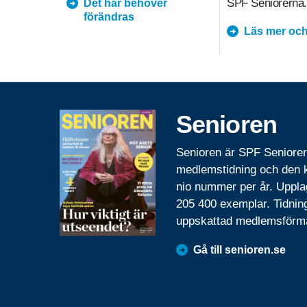
SPF Seniorerna.
Det här behöver
förändras
Läs mer och
Senioren
Senioren är SPF Seniore
medlemstidning och den
nio nummer per år. Uppla
205 400 exemplar. Tidnin
uppskattad medlemsförm
Gå till senioren.se