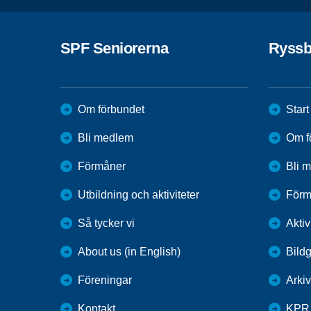
SPF Seniorerna
Ryss
Om förbundet
Start
Bli medlem
Om f
Förmåner
Bli 
Utbildning och aktiviteter
Förm
Så tycker vi
Akti
About us (in English)
Bildg
Föreningar
Arkiv
Kontakt
KPR