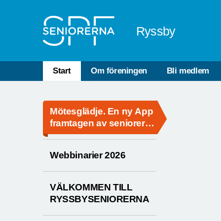
Till övergripande innehåll
Ryssby
Start
Om föreningen
Bli medlem
Mötesglädje. En ny App
framtagen av seniorer
för seniorer
Webbinarier 2026
VÄLKOMMEN TILL
RYSSBYSENIORERNA