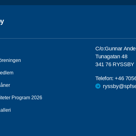
by
C/o:Gunnar Ande
Tunagatan 48
öreningen
341 76 RYSSBY
medlem
Telefon:
+46 705
åner
ryssby@spfse
viteter Program 2026
alleri