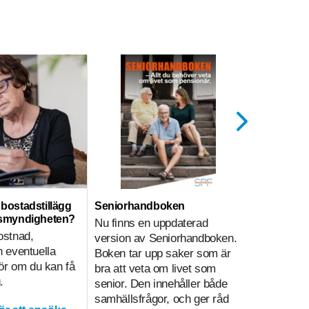
ll bostadstillägg
Seniorhandboken
Hemtjänst
nsmyndigheten?
Nu finns en uppdaterad
Hemtjänsti
ostnad,
version av Seniorhandboken.
sammanväg
 eventuella
Boken tar upp saker som är
på olika sä
gör om du kan få
bra att veta om livet som
i hemtjänst
.
senior. Den innehåller både
underlätt
samhällsfrågor, och ger råd
kvalitetsa