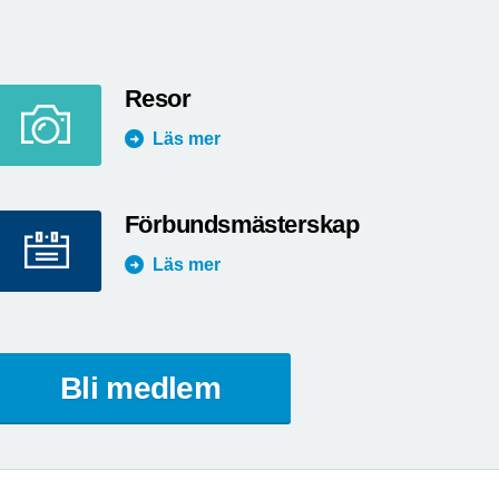
Resor
Läs mer
Förbundsmästerskap
Läs mer
Bli medlem