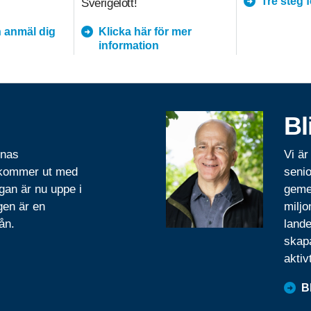
Tre steg 
Sverigelott!
 anmäl dig
Klicka här för mer
information
Bl
rnas
Vi är
 kommer ut med
senio
gan är nu uppe i
geme
gen är en
miljo
ån.
lande
skapa
aktiv
B