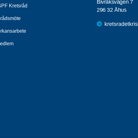
Bivråksvägen 7
PF Kretsråd
296 32 Åhus
srådsmöte
kretsradetkri
rkansarbete
medlem