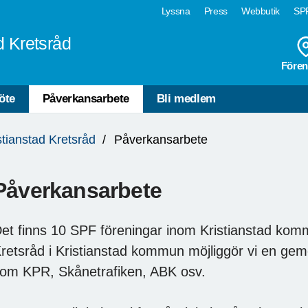
Lyssna
Press
Webbutik
SPF
d Kretsråd
Fören
öte
Påverkansarbete
Bli medlem
tianstad Kretsråd
Påverkansarbete
Påverkansarbete
et finns 10 SPF föreningar inom Kristianstad k
retsråd i Kristianstad kommun möjliggör vi en geme
om KPR, Skånetrafiken, ABK osv.