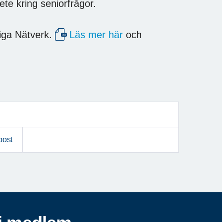
bete kring seniorfrågor.
iga Nätverk.
Läs mer här
och
post