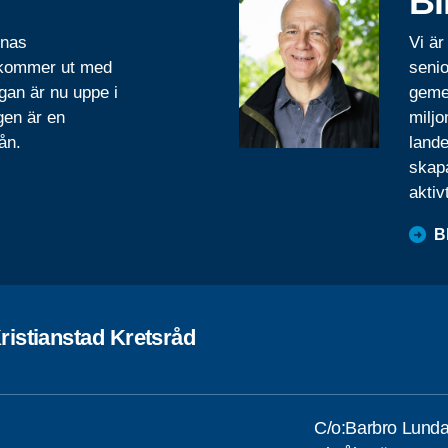
Bl
rnas
Vi är
 kommer ut med
senio
gan är nu uppe i
geme
gen är en
miljo
ån.
lande
skapa
aktiv
B
ristianstad Kretsråd
C/o:Barbro Lund