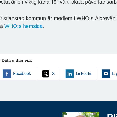
etta är en viktig kanal för vårt lokala påverkansar
ristianstad kommun är medlem i WHO:s Äldrevänl
på
WHO:s hemsida
.
Dela sidan via:
Facebook
X
LinkedIn
E-