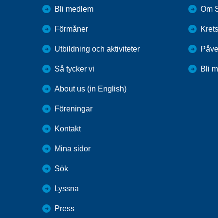
Bli medlem
Om S
Förmåner
Kret
Utbildning och aktiviteter
Påve
Så tycker vi
Bli 
About us (in English)
Föreningar
Kontakt
Mina sidor
Sök
Lyssna
Press