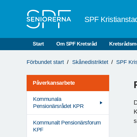
Till övergripande innehåll
SPF Kristiansta
Start
Om SPF Kretsråd
Kretsrådsm
Du
Förbundet start
Skånedistriktet
SPF Kris
är
här:
Påverkansarbete
Kommunala
D
Pensionärsrådet KPR
K
s
Kommunalt Pensionärsforum
KPF