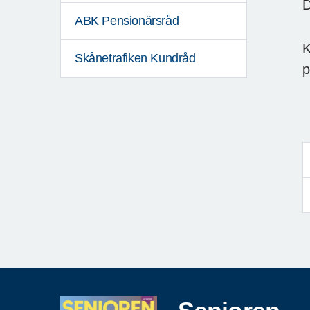
D
ABK Pensionärsråd
K
Skånetrafiken Kundråd