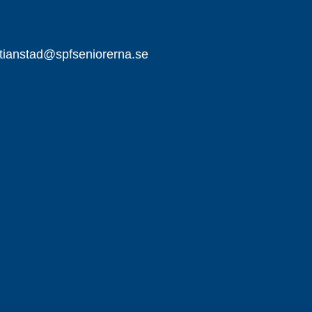
stianstad@spfseniorerna.se