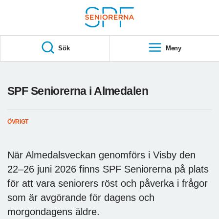
Till övergripande innehåll
S
T
Sök
Meny
A
R
T
SPF Seniorerna i Almedalen
ÖVRIGT
När Almedalsveckan genomförs i Visby den
22–26 juni 2026 finns SPF Seniorerna på plats
för att vara seniorers röst och påverka i frågor
som är avgörande för dagens och
morgondagens äldre.