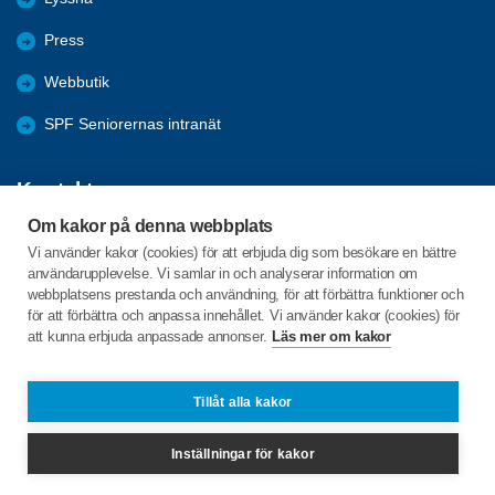
Press
Webbutik
SPF Seniorernas intranät
Kontakta oss
Om kakor på denna webbplats
Förbundets växel har öppet måndag - fredag, 09:00 - 15:00 med
Vi använder kakor (cookies) för att erbjuda dig som besökare en bättre
stängt för lunch 12:00-13:00.
användarupplevelse. Vi samlar in och analyserar information om
webbplatsens prestanda och användning, för att förbättra funktioner och
för att förbättra och anpassa innehållet. Vi använder kakor (cookies) för
att kunna erbjuda anpassade annonser.
Läs mer om kakor
Box 38063
100 64 Stockholm
Tillåt alla kakor
Telefon:
08-692 32 50
Inställningar för kakor
info@spfseniorerna.se