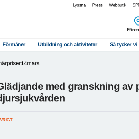
Lyssna
Press
Webbutik
SPF
Fören
Förmåner
Utbildning och aktiviteter
Så tycker vi
inärpriser14mars
Glädjande med granskning av 
djursjukvården
VRIGT