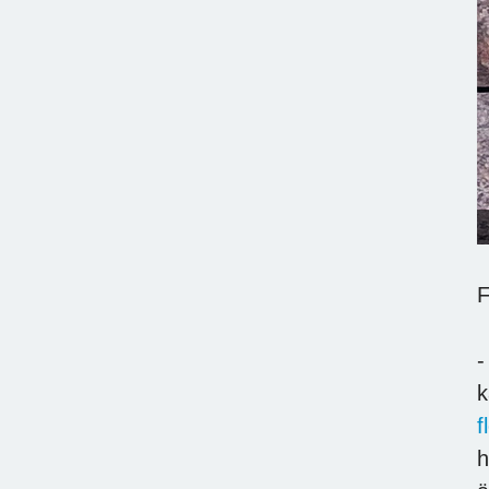
F
-
k
f
h