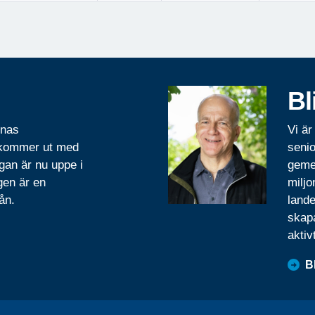
Bl
rnas
Vi är
 kommer ut med
senio
gan är nu uppe i
geme
gen är en
miljo
ån.
lande
skapa
aktiv
B