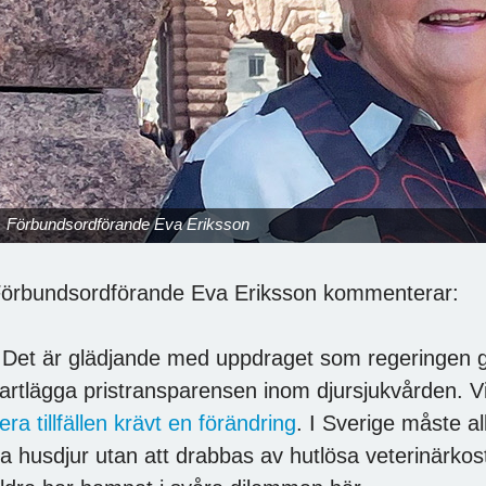
Förbundsordförande Eva Eriksson
örbundsordförande Eva Eriksson kommenterar:
 Det är glädjande med uppdraget som regeringen ge
artlägga pristransparensen inom djursjukvården. Vi
lera tillfällen krävt en förändring
. I Sverige måste a
a husdjur utan att drabbas av hutlösa veterinärkostn