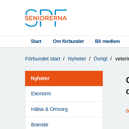
Till övergripande innehåll
S
T
Start
Om förbundet
Bli medlem
Du
A
Förbundet start
Nyheter
Övrigt
veter
är
R
här:
T
Nyheter
Ekonomi
Hälsa & Omsorg
Ö
Boende