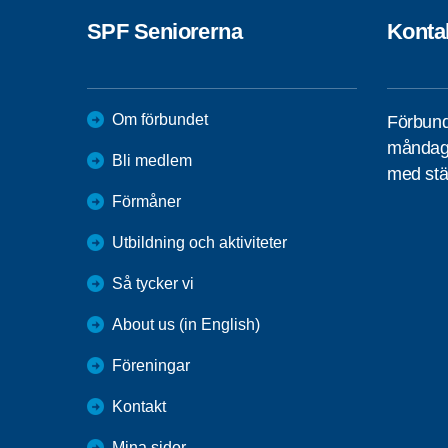
SPF Seniorerna
Konta
Om förbundet
Förbund
måndag 
Bli medlem
med stä
Förmåner
Utbildning och aktiviteter
Så tycker vi
About us (in English)
Föreningar
Kontakt
Mina sidor