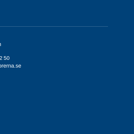
m
2 50
orerna.se