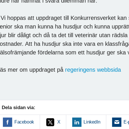
ldre har hamnat i svåra dilemman här.
 Vi hoppas att uppdraget till Konkurrensverket kan
enior ska man kunna ha husdjur och kunna upprät
jur blir dåligt och då ta det till veterinär utan rädsla
ostnader. Att ha husdjur ska inte vara en klassfråg
älsofrämjande fördelarna som ett husdjur ger ska v
äs mer om uppdraget på
regeringens webbsida
Dela sidan via:
Facebook
X
LinkedIn
E-