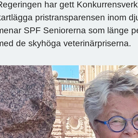
Regeringen har gett Konkurrensverke
kartlägga pristransparensen inom dju
menar SPF Seniorerna som länge p
med de skyhöga veterinärpriserna.