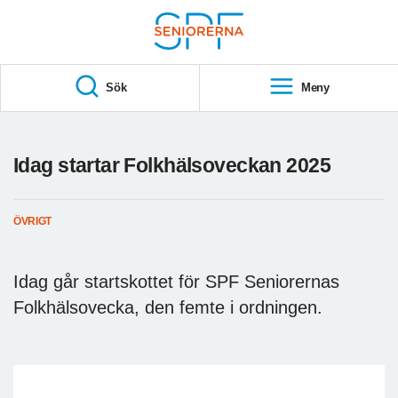
Till övergripande innehåll
S
T
Sök
Meny
A
R
T
Idag startar Folkhälsoveckan 2025
ÖVRIGT
Idag går startskottet för SPF Seniorernas
Folkhälsovecka, den femte i ordningen.