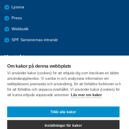
Lyssna
Press
Webbutik
SPF Seniorernas intranät
Kontakta oss
Om kakor på denna webbplats
Förbundets växel har öppet måndag - fredag, 09:00 - 15:00 med
Vi använder kakor (cookies) för att erbjuda dig som besökare en bättre
stängt för lunch 12:00-13:00.
användarupplevelse. Vi samlar in och analyserar information om
webbplatsens prestanda och användning, för att förbättra funktioner och
för att förbättra och anpassa innehållet. Vi använder kakor (cookies) för
att kunna erbjuda anpassade annonser.
Läs mer om kakor
Box 38063
100 64 Stockholm
Tillåt alla kakor
Telefon:
08-692 32 50
Inställningar för kakor
info@spfseniorerna.se