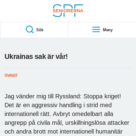
Till övergripande innehåll
S
T
Sök
Meny
A
R
T
Ukrainas sak är vår!
ÖVRIGT
Jag vänder mig till Ryssland: Stoppa kriget!
Det är en aggressiv handling i strid med
internationell rätt. Avbryt omedelbart alla
angrepp på civila mål, urskillningslösa attacker
och andra brott mot internationell humanitär