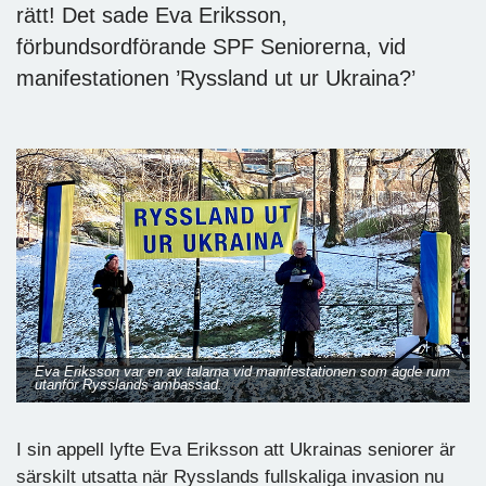
rätt! Det sade Eva Eriksson,
förbundsordförande SPF Seniorerna, vid
manifestationen ’Ryssland ut ur Ukraina?’
Eva Eriksson var en av talarna vid manifestationen som ägde rum
utanför Rysslands ambassad.
I sin appell lyfte Eva Eriksson att Ukrainas seniorer är
särskilt utsatta när Rysslands fullskaliga invasion nu