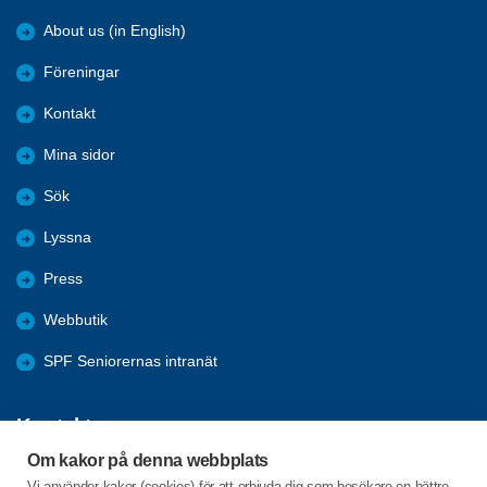
About us (in English)
Föreningar
Kontakt
Mina sidor
Sök
Lyssna
Press
Webbutik
SPF Seniorernas intranät
Kontakta oss
Om kakor på denna webbplats
Förbundets växel har öppet måndag - fredag, 09:00 - 15:00 med
Vi använder kakor (cookies) för att erbjuda dig som besökare en bättre