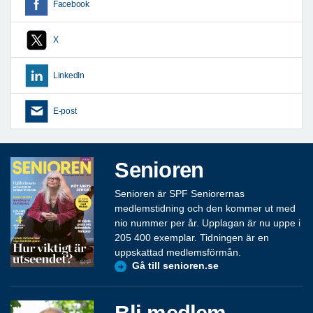
Facebook
X
LinkedIn
E-post
Senioren
Senioren är SPF Seniorernas
medlemstidning och den kommer ut med
nio nummer per år. Upplagan är nu uppe i
205 400 exemplar. Tidningen är en
uppskattad medlemsförmån.
Gå till senioren.se
Bli medlem