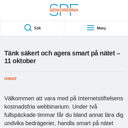
Till övergripande innehåll
S
T
Sök
Meny
A
R
T
Tänk säkert och agera smart på nätet –
11 oktober
ÖVRIGT
Välkommen att vara med på Internetstiftelsens
kostnadsfria webbinarium. Under två
fullspäckade timmar får du bland annat lära dig
undvika bedrägerier, handla smart på nätet