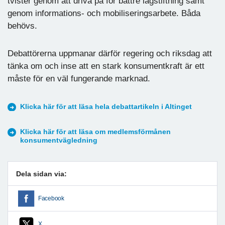
tvister genom att driva på för bättre lagstiftning samt
genom informations- och mobiliseringsarbete. Båda
behövs.
Debattörerna uppmanar därför regering och riksdag att
tänka om och inse att en stark konsumentkraft är ett
måste för en väl fungerande marknad.
Klicka här för att läsa hela debattartikeln i Altinget
Klicka här för att läsa om medlemsförmånen
konsumentvägledning
Dela sidan via:
Facebook
X