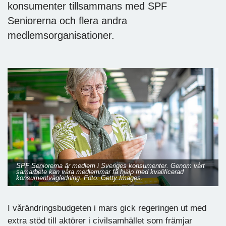
konsumenter tillsammans med SPF
Seniorerna och flera andra
medlemsorganisationer.
SPF Seniorerna är medlem i Sveriges konsumenter. Genom vårt
samarbete kan våra medlemmar få hjälp med kvalificerad
konsumentvägledning. Foto: Getty Images.
I vårändringsbudgeten i mars gick regeringen ut med
extra stöd till aktörer i civilsamhället som främjar