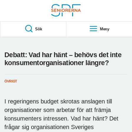
Till övergripande innehåll
S
T
Sök
Meny
A
R
T
Debatt: Vad har hänt – behövs det inte
konsumentorganisationer längre?
ÖVRIGT
I regeringens budget skrotas anslagen till
organisationer som arbetar för att främja
konsumenters intressen. Vad har hänt? Det
frågar sig organisationen Sveriges