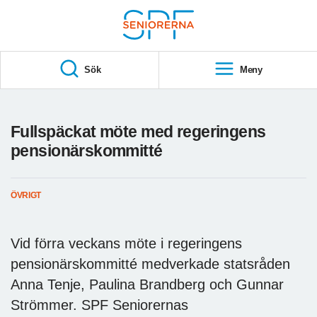
Till övergripande innehåll
S
T
Sök
Meny
A
R
T
Fullspäckat möte med regeringens
pensionärskommitté
ÖVRIGT
Vid förra veckans möte i regeringens
pensionärskommitté medverkade statsråden
Anna Tenje, Paulina Brandberg och Gunnar
Strömmer. SPF Seniorernas