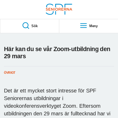
Till övergripande innehåll
S
T
Sök
Meny
A
R
T
Här kan du se vår Zoom-utbildning den
29 mars
ÖVRIGT
Det är ett mycket stort intresse för SPF
Seniorernas utbildningar i
videokonferensverktyget Zoom. Eftersom
utbildningen den 29 mars är fulltecknad har vi