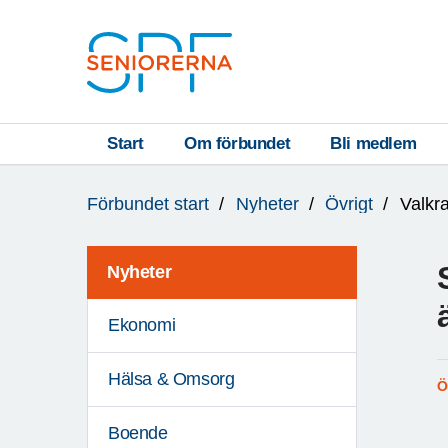
Till övergripande innehåll
S
T
Start
Om förbundet
Bli medlem
Du
A
Förbundet start
Nyheter
Övrigt
Valkr
är
R
här:
T
Nyheter
Ekonomi
Hälsa & Omsorg
Ö
Boende