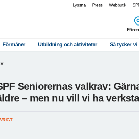
Lyssna
Press
Webbutik
SPF
Fören
Förmåner
Utbildning och aktiviteter
Så tycker vi
av
SPF Seniorernas valkrav: Gärna
äldre – men nu vill vi ha verkst
VRIGT