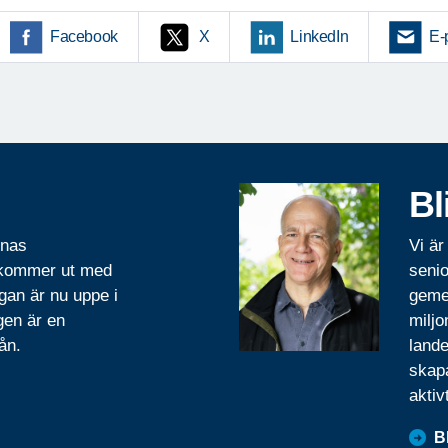
Facebook
X
LinkedIn
E-
Bl
rnas
Vi är
 kommer ut med
senio
gan är nu uppe i
geme
gen är en
miljo
ån.
lande
skapa
aktiv
B