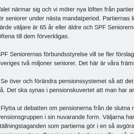
alet närmar sig och vi möter nya löften från parti
ör seniorer under nästa mandatperiod. Partiernas lö
järde väljare är 65 år eller äldre och SPF Seniorer
öftena till dem förverkligas.
PF Seniorernas förbundsstyrelse vill se fler förslag 
veriges två miljoner seniorer. Det här är våra främst
 Se över och förändra pensionssystemet så att det
å. Det ska synas i pensionskuvertet att man har ar
 Flytta ut debatten om pensionerna från de slutna
ensionsgruppen i sin nuvarande form. Väljarna har rä
tällningstaganden som partierna gör i en så avgör