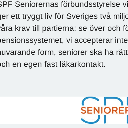
SPF Seniorernas förbundsstyrelse vil
ger ett tryggt liv för Sveriges två mi
våra krav till partierna: se över och 
pensionssystemet, vi accepterar int
nuvarande form, seniorer ska ha rätt 
och en egen fast läkarkontakt.