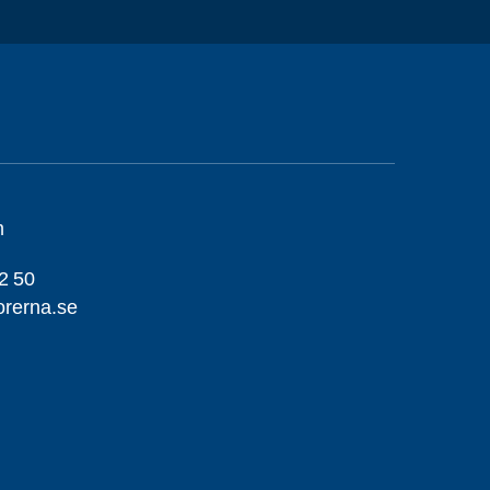
m
2 50
orerna.se