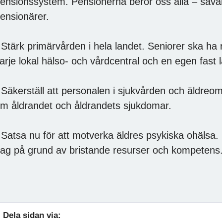
ensionssystem. Pensionerna berör oss alla – såv
ensionärer.
 Stärk primärvården i hela landet. Seniorer ska ha r
arje lokal hälso- och vårdcentral och en egen fast 
 Säkerställ att personalen i sjukvården och äldreom
m åldrandet och åldrandets sjukdomar.
 Satsa nu för att motverka äldres psykiska ohälsa. E
ag på grund av bristande resurser och kompetens. 
Dela sidan via: