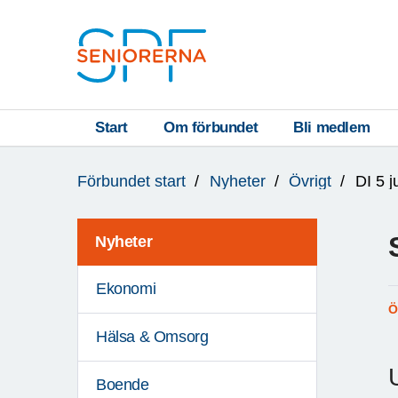
Till övergripande innehåll
S
T
Start
Om förbundet
Bli medlem
Du
A
Förbundet start
Nyheter
Övrigt
DI 5 j
är
R
här:
T
Nyheter
Ekonomi
Ö
Hälsa & Omsorg
Boende