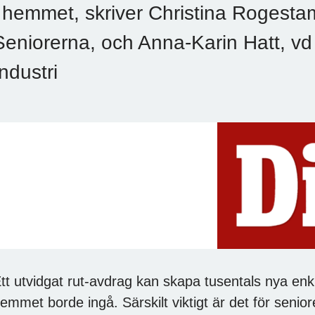
i hemmet, skriver Christina Rogest
Seniorerna, och Anna-Karin Hatt, v
Industri
tt utvidgat rut-avdrag kan skapa tusentals nya enkla
emmet borde ingå. Särskilt viktigt är det för senio