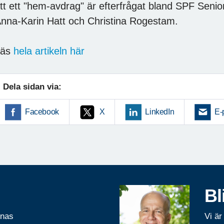
tt ett "hem-avdrag" är efterfrågat bland SPF Seni
nna-Karin Hatt och Christina Rogestam.
Läs
hela artikeln här
Dela sidan via:
Facebook
X
LinkedIn
E-
Bl
rnas
Vi är