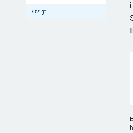
Övrigt
E
h