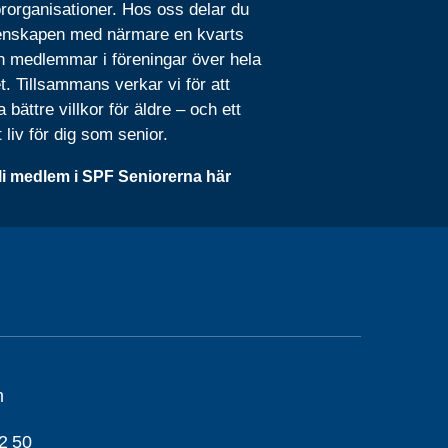
rorganisationer. Hos oss delar du
nskapen med närmare en kvarts
n medlemmar i föreningar över hela
t. Tillsammans verkar vi för att
 bättre villkor för äldre – och ett
t liv för dig som senior.
li medlem i SPF Seniorerna här
m
2 50