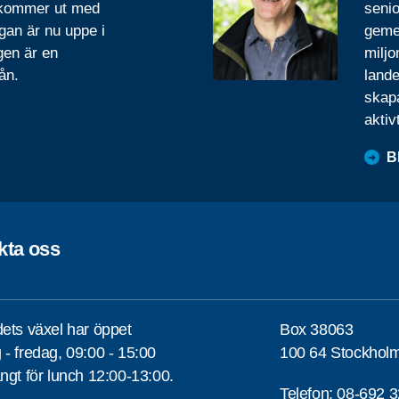
 kommer ut med
senio
gan är nu uppe i
geme
gen är en
miljo
ån.
lande
skapa
aktiv
B
kta oss
ets växel har öppet
Box 38063
- fredag, 09:00 - 15:00
100 64 Stockhol
ngt för lunch 12:00-13:00.
Telefon:
08-692 3