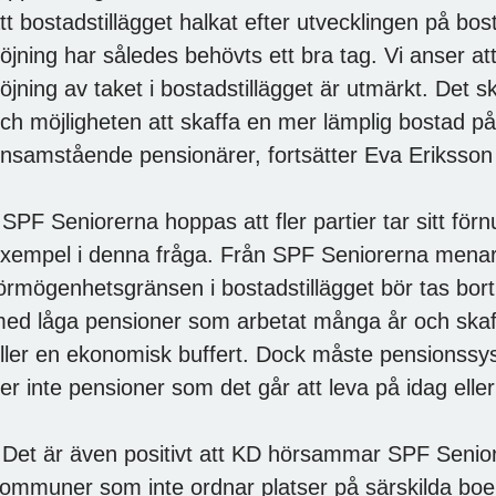
tt bostadstillägget halkat efter utvecklingen på b
öjning har således behövts ett bra tag. Vi anser at
öjning av taket i bostadstillägget är utmärkt. Det 
ch möjligheten att skaffa en mer lämplig bostad på 
nsamstående pensionärer, fortsätter Eva Eriksson
 SPF Seniorerna hoppas att fler partier tar sitt förnu
xempel i denna fråga. Från SPF Seniorerna menar 
örmögenhetsgränsen i bostadstillägget bör tas bo
ed låga pensioner som arbetat många år och ska
ller en ekonomisk buffert. Dock måste pensionssyst
er inte pensioner som det går att leva på idag ell
 Det är även positivt att KD hörsammar SPF Senior
ommuner som inte ordnar platser på särskilda boen