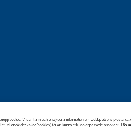
darupplevelse. Vi samlar in och analyserar information om webbplatsens prestanda
hållet. Vi använder kakor (cookies) för att kunna erbjuda anpassade annonser.
Läs m