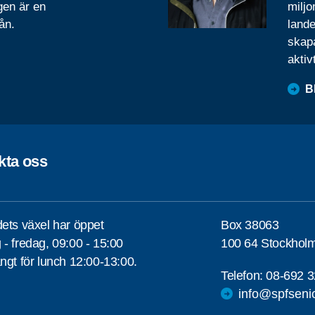
gen är en
miljo
ån.
lande
skapa
aktiv
B
kta oss
ets växel har öppet
Box 38063
- fredag, 09:00 - 15:00
100 64 Stockhol
ngt för lunch 12:00-13:00.
Telefon:
08-692 3
info@spfseni