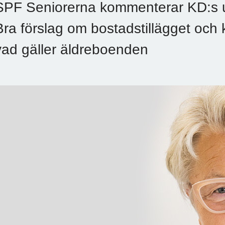
SPF Seniorerna kommenterar KD:s u
Bra förslag om bostadstillägget oc
vad gäller äldreboenden