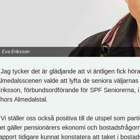
Eva Eriksson
 Jag tycker det är glädjande att vi äntligen fick hö
lmedalsscenen valde att lyfta de seniora väljarnas
riksson, förbundsordförande för SPF Seniorerna, 
hors Almedalstal.
 Vi ställer oss också positiva till de utspel som part
et gäller pensionärers ekonomi och bostadsfrågor
apport tidigare kunnat konstatera att taket i bostads