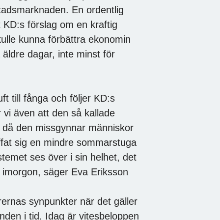
ostadsmarknaden. En ordentlig
t KD:s förslag om en kraftig
skulle kunna förbättra ekonomin
äldre dagar, inte minst för
ft till fånga och följer KD:s
vi även att den så kallade
rt då den missgynnar människor
ffat sig en mindre sommarstuga
emet ses över i sin helhet, det
er imorgon, säger Eva Eriksson
ernas synpunkter när det gäller
den i tid. Idag är vitesbeloppen