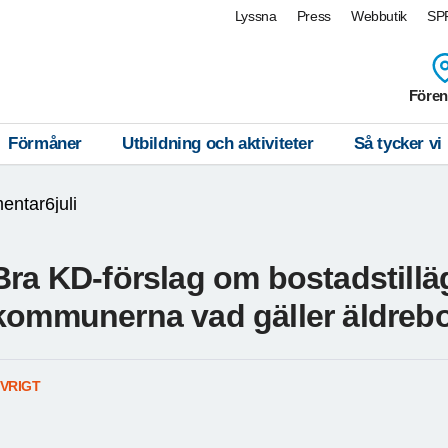
Lyssna
Press
Webbutik
SPF
Fören
Förmåner
Utbildning och aktiviteter
Så tycker vi
ntar6juli
Bra KD-förslag om bostadstillä
kommunerna vad gäller äldreb
VRIGT