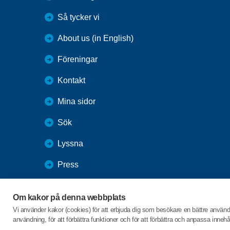
Så tycker vi
About us (in English)
Föreningar
Kontakt
Mina sidor
Sök
Lyssna
Press
Webbutik
Om kakor på denna webbplats
SPF Seniorernas intranät
Vi använder kakor (cookies) för att erbjuda dig som besökare en bättre använ
användning, för att förbättra funktioner och för att förbättra och anpassa inne