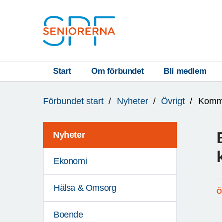
Till övergripande innehåll
S
T
Start
Om förbundet
Bli medlem
Du
A
Förbundet start
Nyheter
Övrigt
Komme
är
R
här:
T
Nyheter
Ekonomi
Hälsa & Omsorg
Ö
Boende