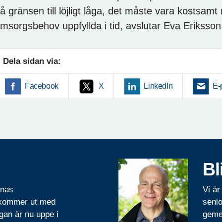
å gränsen till löjligt låga, det måste vara kostsamt n
msorgsbehov uppfyllda i tid, avslutar Eva Eriksson
Dela sidan via:
Facebook
X
LinkedIn
E-
Bl
rnas
Vi är
 kommer ut med
senio
gan är nu uppe i
geme