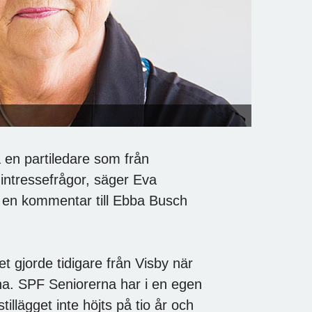
ra en partiledare som från
 intressefrågor, säger Eva
i en kommentar till Ebba Busch
iet gjorde tidigare från Visby när
na. SPF Seniorerna har i en egen
tillägget inte höjts på tio år och