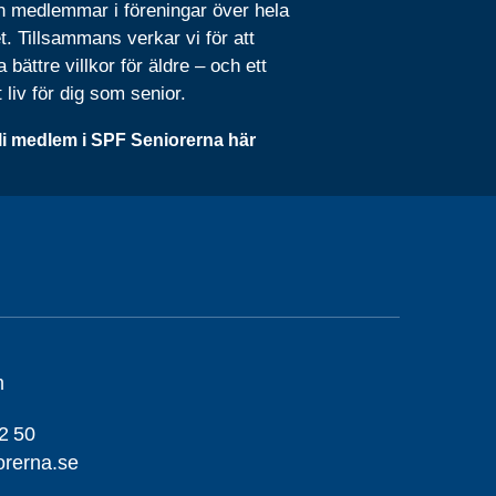
n medlemmar i föreningar över hela
t. Tillsammans verkar vi för att
 bättre villkor för äldre – och ett
t liv för dig som senior.
li medlem i SPF Seniorerna här
m
2 50
orerna.se