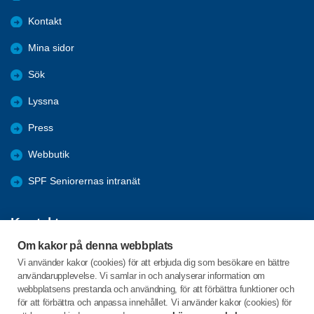
Kontakt
Mina sidor
Sök
Lyssna
Press
Webbutik
SPF Seniorernas intranät
Kontakta oss
Om kakor på denna webbplats
Förbundets växel har öppet måndag - fredag, 09:00 - 15:00 med
Vi använder kakor (cookies) för att erbjuda dig som besökare en bättre
stängt för lunch 12:00-13:00.
användarupplevelse. Vi samlar in och analyserar information om
webbplatsens prestanda och användning, för att förbättra funktioner och
för att förbättra och anpassa innehållet. Vi använder kakor (cookies) för