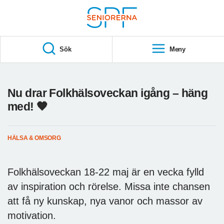
Till övergripande innehåll
S
T
Sök
Meny
A
R
T
Nu drar Folkhälsoveckan igång – häng
med! 🧡
HÄLSA & OMSORG
Folkhälsoveckan 18-22 maj är en vecka fylld
av inspiration och rörelse. Missa inte chansen
att få ny kunskap, nya vanor och massor av
motivation.