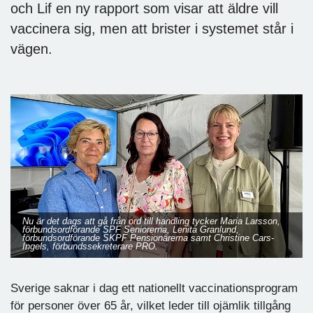
och Lif en ny rapport som visar att äldre vill
vaccinera sig, men att brister i systemet står i
vägen.
Nu är det dags att gå från ord till handling tycker Maria Larsson,
förbundsordförande SPF Seniorerna, Lenita Granlund,
förbundsordförande SKPF Pensionärerna samt Christine Cars-
Ingels, förbundssekreterare PRO.
Sverige saknar i dag ett nationellt vaccinationsprogram
för personer över 65 år, vilket leder till ojämlik tillgång