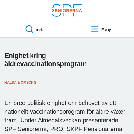
Till övergripande innehåll
S
T
Sök
Meny
A
R
T
Enighet kring
äldrevaccinationsprogram
HÄLSA & OMSORG
En bred politisk enighet om behovet av ett
nationellt vaccinationsprogram för äldre växer
fram. Under Almedalsveckan presenterade
SPF Seniorerna, PRO, SKPF Pensionärerna