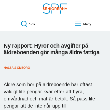
Till övergripande innehåll
S
T
Sök
Meny
A
R
T
Ny rapport: Hyror och avgifter på
äldreboenden gör många äldre fattiga
HÄLSA & OMSORG
Äldre som bor på äldreboende har oftast
väldigt lite pengar kvar efter att hyra,
omvårdnad och mat är betalt. Så pass lite
pengar att de inte når upp till