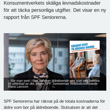
Konsumentverkets skäliga levnadskostnader
för att täcka personliga utgifter. Det visar en ny
rapport från SPF Seniorerna.
– När man sent i livet behöver äldreboende ska man inte behöva
bli utblottad av det, säger SPF Seniorernas förbundsordförande
Maria Larsson.
SPF Seniorerna har räknat på de totala kostnaderna för
äldre som bor på äldreboende. Slutsatsen är att det