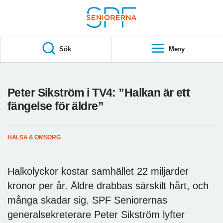
Till övergripande innehåll
S
T
Sök
Meny
A
R
T
Peter Sikström i TV4: ”Halkan är ett
fängelse för äldre”
HÄLSA & OMSORG
Halkolyckor kostar samhället 22 miljarder
kronor per år. Äldre drabbas särskilt hårt, och
många skadar sig. SPF Seniorernas
generalsekreterare Peter Sikström lyfter