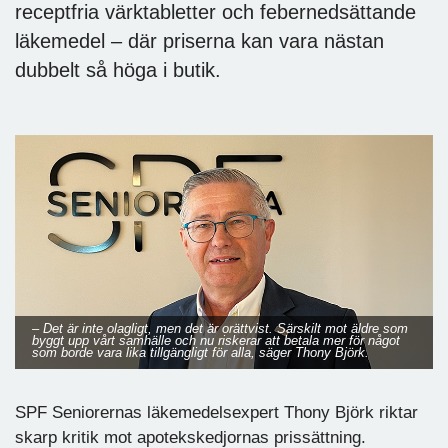
receptfria värktabletter och febernedsättande
läkemedel – där priserna kan vara nästan
dubbelt så höga i butik.
– Det är inte olagligt, men det är orättvist. Särskilt mot äldre som
byggt upp vårt samhälle och nu riskerar att betala mer för något
som borde vara lika tillgängligt för alla, säger Thony Björk.
SPF Seniorernas läkemedelsexpert Thony Björk riktar
skarp kritik mot apotekskedjornas prissättning.