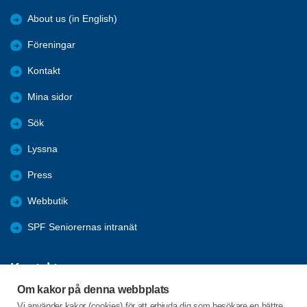
About us (in English)
Föreningar
Kontakt
Mina sidor
Sök
Lyssna
Press
Webbutik
SPF Seniorernas intranät
Kontakta oss
Om kakor på denna webbplats
Förbundets växel har öppet måndag - fredag, 09:00 - 15:00 med
Vi använder kakor (cookies) för att erbjuda dig som besökare en bättre