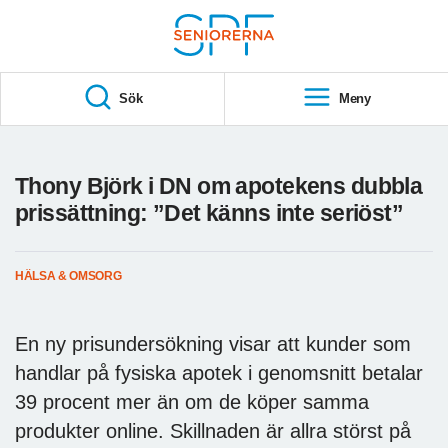
Till övergripande innehåll
S
T
Sök
Meny
A
R
T
Thony Björk i DN om apotekens dubbla
prissättning: ”Det känns inte seriöst”
HÄLSA & OMSORG
En ny prisundersökning visar att kunder som
handlar på fysiska apotek i genomsnitt betalar
39 procent mer än om de köper samma
produkter online. Skillnaden är allra störst på