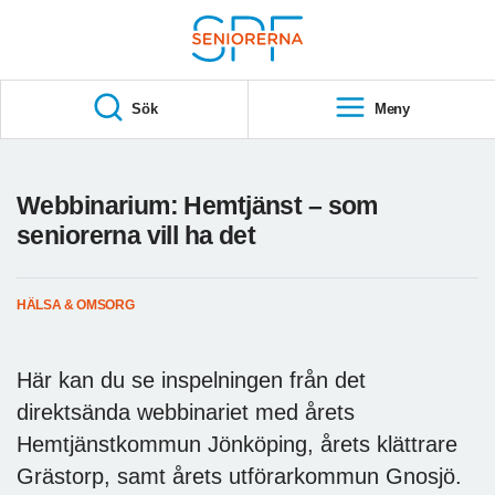
Till övergripande innehåll
S
T
Sök
Meny
A
R
T
Webbinarium: Hemtjänst – som
seniorerna vill ha det
HÄLSA & OMSORG
Här kan du se inspelningen från det
direktsända webbinariet med årets
Hemtjänstkommun Jönköping, årets klättrare
Grästorp, samt årets utförarkommun Gnosjö.