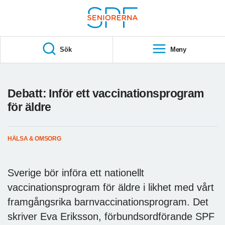
Till övergripande innehåll
S
T
Sök
Meny
A
R
T
Debatt: Inför ett vaccinationsprogram
för äldre
HÄLSA & OMSORG
Sverige bör införa ett nationellt
vaccinationsprogram för äldre i likhet med vårt
framgångsrika barnvaccinationsprogram. Det
skriver Eva Eriksson, förbundsordförande SPF