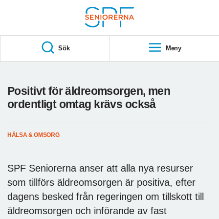
Till övergripande innehåll
S
T
Sök
Meny
A
R
T
Positivt för äldreomsorgen, men
ordentligt omtag krävs också
HÄLSA & OMSORG
SPF Seniorerna anser att alla nya resurser
som tillförs äldreomsorgen är positiva, efter
dagens besked från regeringen om tillskott till
äldreomsorgen och införande av fast