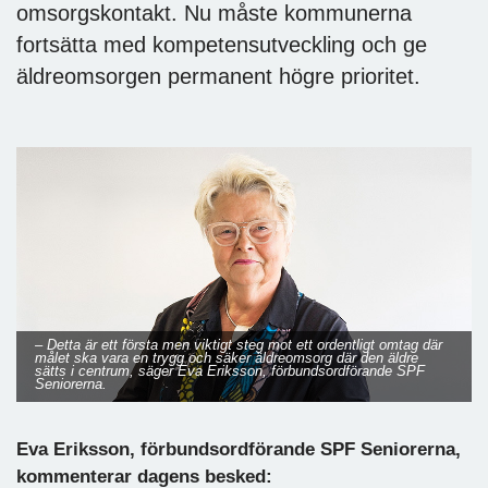
omsorgskontakt. Nu måste kommunerna
fortsätta med kompetensutveckling och ge
äldreomsorgen permanent högre prioritet.
– Detta är ett första men viktigt steg mot ett ordentligt omtag där
målet ska vara en trygg och säker äldreomsorg där den äldre
sätts i centrum, säger Eva Eriksson, förbundsordförande SPF
Seniorerna.
Eva Eriksson, förbundsordförande SPF Seniorerna,
kommenterar dagens besked: