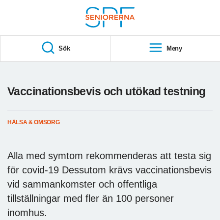
Till övergripande innehåll
S
T
Sök
Meny
A
R
T
Vaccinationsbevis och utökad testning
HÄLSA & OMSORG
Alla med symtom rekommenderas att testa sig
för covid-19 Dessutom krävs vaccinationsbevis
vid sammankomster och offentliga
tillställningar med fler än 100 personer
inomhus.