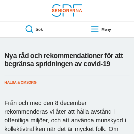
Till övergripande innehåll
S
T
Sök
Meny
A
R
T
Nya råd och rekommendationer för att
begränsa spridningen av covid-19
HÄLSA & OMSORG
Från och med den 8 december
rekommenderas vi åter att hålla avstånd i
offentliga miljöer, och att använda munskydd i
kollektivtrafiken när det är mycket folk. Om