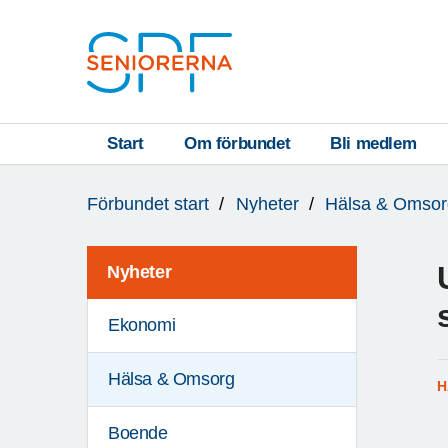
Till övergripande innehåll
S
T
Start
Om förbundet
Bli medlem
Du
A
Förbundet start
Nyheter
Hälsa & Omsor
är
R
här:
T
Nyheter
Ekonomi
Hälsa & Omsorg
H
Boende