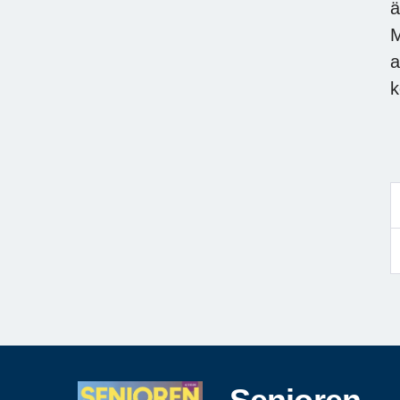
ä
M
a
k