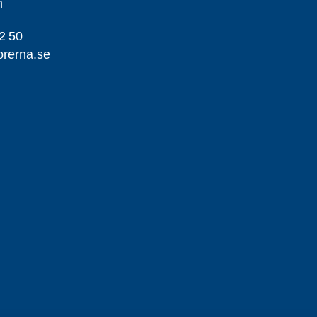
m
2 50
orerna.se