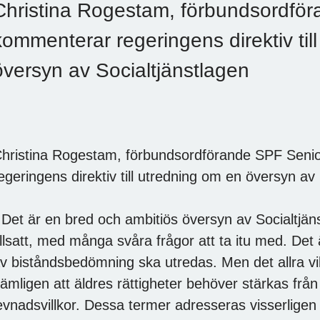
Christina Rogestam, förbundsordfö
kommenterar regeringens direktiv til
översyn av Socialtjänstlagen
hristina Rogestam, förbundsordförande SPF Seni
egeringens direktiv till utredning om en översyn av 
 Det är en bred och ambitiös översyn av Socialtjä
illsatt, med många svåra frågor att ta itu med. Det 
v biståndsbedömning ska utredas. Men det allra vik
ämligen att äldres rättigheter behöver stärkas från 
evnadsvillkor. Dessa termer adresseras visserligen