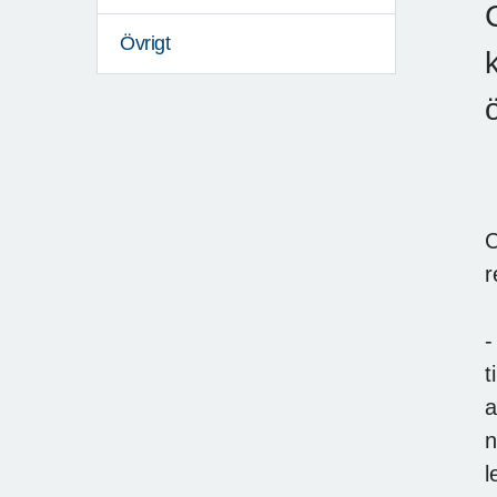
Övrigt
C
r
-
t
a
n
l