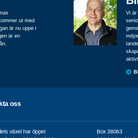
Bl
rnas
Vi är
 kommer ut med
senio
gan är nu uppe i
geme
gen är en
miljo
ån.
lande
skapa
aktiv
B
kta oss
ets växel har öppet
Box 38063