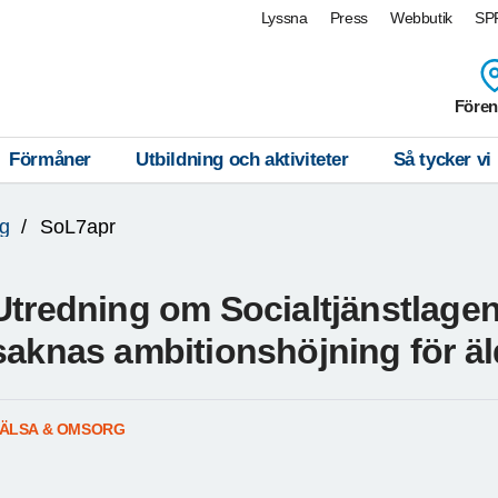
Lyssna
Press
Webbutik
SPF
Fören
Förmåner
Utbildning och aktiviteter
Så tycker vi
g
SoL7apr
Utredning om Socialtjänstlagen:
saknas ambitionshöjning för äld
ÄLSA & OMSORG