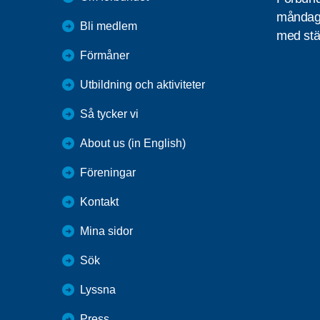
måndag 
Bli medlem
med stä
Förmåner
Utbildning och aktiviteter
Så tycker vi
About us (in English)
Föreningar
Kontakt
Mina sidor
Sök
Lyssna
Press