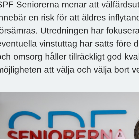
SPF Seniorerna menar att välfärdsut
innebär en risk för att äldres inflyt
försämras. Utredningen har fokuserat
eventuella vinstuttag har satts före d
och omsorg håller tillräckligt god kval
möjligheten att välja och välja bort 