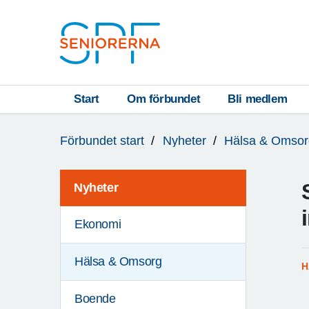
Till övergripande innehåll
S
T
Start
Om förbundet
Bli medlem
Du
A
Förbundet start
Nyheter
Hälsa & Omsor
är
R
här:
T
Nyheter
Ekonomi
Hälsa & Omsorg
H
Boende