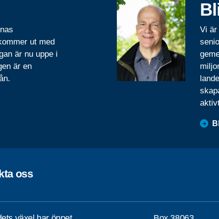
Bl
rnas
Vi är
 kommer ut med
senio
gan är nu uppe i
geme
gen är en
miljo
ån.
lande
skapa
aktiv
B
kta oss
ets växel har öppet
Box 38063