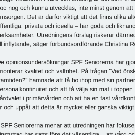
od nog och kunna utvecklas, inte minst genom att 
msorgen. Det är därför viktigt att det finns olika al
ffentliga, privata och ideella – har goda och liknande
erksamheter. Utredningens förslag riskerar därmed
ill inflytande, säger förbundsordförande Christina
e opinionsundersökningar SPF Seniorerna har gjort
rioriterar kvalitet och valfrihet. På frågan "Vad ön
ramtiden?" hamnade att få bo ihop med sin partne
ersonalkontinuitet och att få välja sin mat i toppen
årdvalet i primärvården och att ha en fast vårdkon
r och uppåt att detta är mycket eller ganska viktigt
 SPF Seniorerna menar att utredningen har fokusera
instuttag har satts före det väsentliga – att vård oc