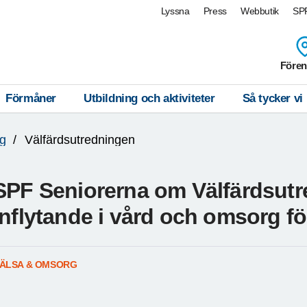
Lyssna
Press
Webbutik
SPF
Fören
Förmåner
Utbildning och aktiviteter
Så tycker vi
g
Välfärdsutredningen
SPF Seniorerna om Välfärdsutre
inflytande i vård och omsorg f
ÄLSA & OMSORG