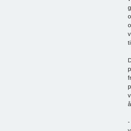
g
o
o
v
t
D
p
f
p
v
å
-
v