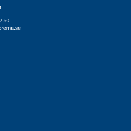
m
2 50
orerna.se