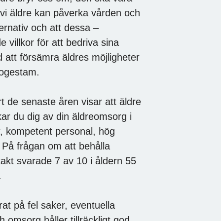
vi äldre kan påverka vården och
ternativ och att dessa –
 villkor för att bedriva sina
 att försämra äldres möjligheter
 Rogestam.
 de senaste åren visar att äldre
skar du dig av din äldreomsorg i
r, kompetent personal, hög
. På frågan om att behålla
takt svarade 7 av 10 i åldern 55
.
t på fel saker, eventuella
h omsorg håller tillräckligt god