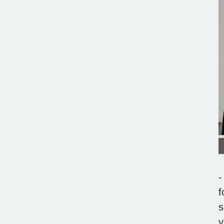
-
f
s
v