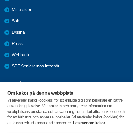
Mina sidor
Sök
Lyssna
Press
Webbutik
SPF Seniorernas intranät
Kontakta oss
Om kakor på denna webbplats
Förbundets växel har öppet måndag - fredag, 09:00 - 15:00 med
Vi använder kakor (cookies) för att erbjuda dig som besökare en bättre
stängt för lunch 12:00-13:00.
användarupplevelse. Vi samlar in och analyserar information om
webbplatsens prestanda och användning, för att förbättra funktioner och
för att förbättra och anpassa innehållet. Vi använder kakor (cookies) för
att kunna erbjuda anpassade annonser.
Läs mer om kakor
Box 38063