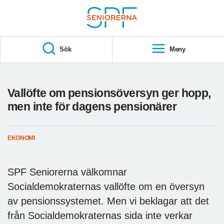
Till övergripande innehåll
S
T
Sök
Meny
A
R
T
Vallöfte om pensionsöversyn ger hopp,
men inte för dagens pensionärer
EKONOMI
SPF Seniorerna välkomnar
Socialdemokraternas vallöfte om en översyn
av pensionssystemet. Men vi beklagar att det
från Socialdemokraternas sida inte verkar