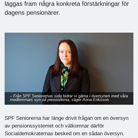
läggas fram några konkreta förstärkningar för
dagens pensionärer.
– Från SPF Seniorernas sida bidrar vi gärna i översynen med våra
medlemmars syn på pensionerna, säger Anna Eriksson.
SPF Seniorerna har länge drivit frågan om en översyn
av pensionssystemet och välkomnar därför
Socialdemokraternas besked om en sådan översyn.