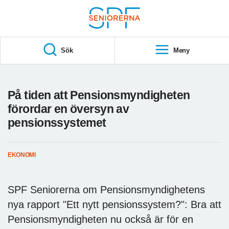
Till övergripande innehåll
S
T
Sök
Meny
A
R
T
På tiden att Pensionsmyndigheten
förordar en översyn av
pensionssystemet
EKONOMI
SPF Seniorerna om Pensionsmyndighetens
nya rapport "Ett nytt pensionssystem?": Bra att
Pensionsmyndigheten nu också är för en