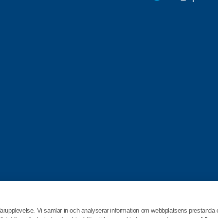
darupplevelse. Vi samlar in och analyserar information om webbplatsens prestanda