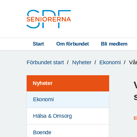
Till övergripande innehåll
S
T
Start
Om förbundet
Bli medlem
Du
A
Förbundet start
Nyheter
Ekonomi
Vå
är
R
här:
T
Nyheter
Ekonomi
Hälsa & Omsorg
E
Boende