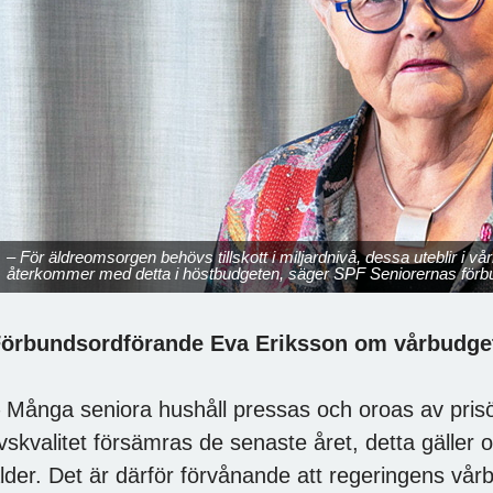
– För äldreomsorgen behövs tillskott i miljardnivå, dessa uteblir i vå
återkommer med detta i höstbudgeten, säger SPF Seniorernas förb
örbundsordförande Eva Eriksson om vårbudge
 Många seniora hushåll pressas och oroas av prisö
ivskvalitet försämras de senaste året, detta gäller 
lder. Det är därför förvånande att regeringens vå