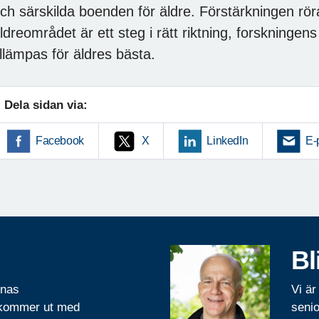
ch särskilda boenden för äldre. Förstärkningen rö
ldreområdet är ett steg i rätt riktning, forskninge
illämpas för äldres bästa.
Dela sidan via:
Facebook
X
LinkedIn
E-
Bl
rnas
Vi är
 kommer ut med
senio