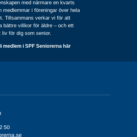
nskapen med närmare en kvarts
n medlemmar i föreningar över hela
t. Tillsammans verkar vi för att
 bättre villkor för äldre – och ett
t liv för dig som senior.
li medlem i SPF Seniorerna här
m
2 50
orerna.se