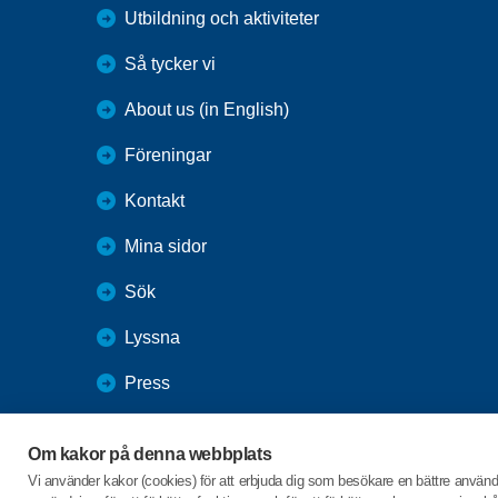
Utbildning och aktiviteter
Så tycker vi
About us (in English)
Föreningar
Kontakt
Mina sidor
Sök
Lyssna
Press
Webbutik
Om kakor på denna webbplats
SPF Seniorernas intranät
Vi använder kakor (cookies) för att erbjuda dig som besökare en bättre använ