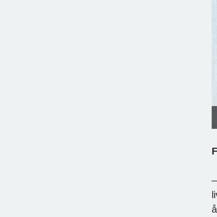
F
–
l
å