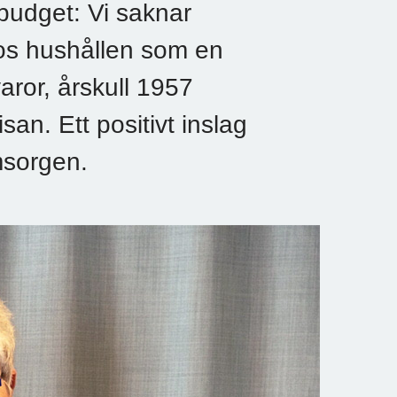
udget: Vi saknar
 hos hushållen som en
aror, årskull 1957
an. Ett positivt inslag
msorgen.