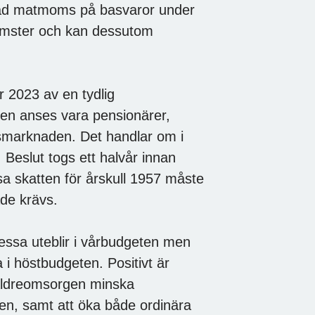
kaffad matmoms på basvaror under
komster och kan dessutom
 2023 av en tydlig
nden anses vara pensionärer,
tsmarknaden. Det handlar om i
 Beslut togs ett halvår innan
sa skatten för årskull 1957 måste
ade krävs.
dessa uteblir i vårbudgeten men
 i höstbudgeten. Positivt är
i äldreomsorgen minska
en, samt att öka både ordinära