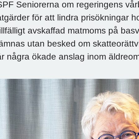
SPF Seniorerna om regeringens vårb
åtgärder för att lindra prisökningar
tillfälligt avskaffad matmoms på basv
lämnas utan besked om skatteorättvis
är några ökade anslag inom äldreo