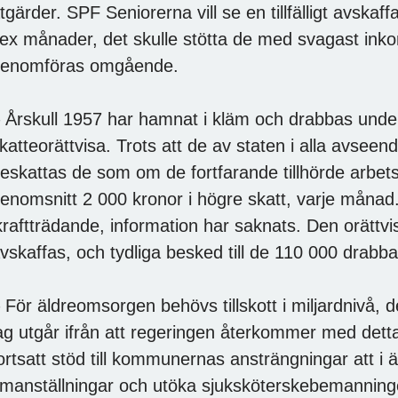
tgärder. SPF Seniorerna vill se en tillfälligt avs
ex månader, det skulle stötta de med svagast in
enomföras omgående.
 Årskull 1957 har hamnat i kläm och drabbas under
katteorättvisa. Trots att de av staten i alla avsee
eskattas de som om de fortfarande tillhörde arbe
enomsnitt 2 000 kronor i högre skatt, varje månad.
kraftträdande, information har saknats. Den orättvi
vskaffas, och tydliga besked till de 110 000 drabb
 För äldreomsorgen behövs tillskott i miljardnivå, 
ag utgår ifrån att regeringen återkommer med detta
ortsatt stöd till kommunernas ansträngningar att 
imanställningar och utöka sjuksköterskebemanning