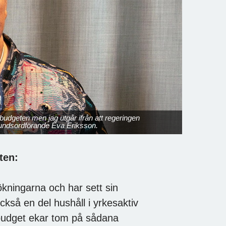
rbudgeten men jag utgår ifrån att regeringen
undsordförande Eva Eriksson.
ten:
kningarna och har sett sin
också en del hushåll i yrkesaktiv
rbudget ekar tom på sådana