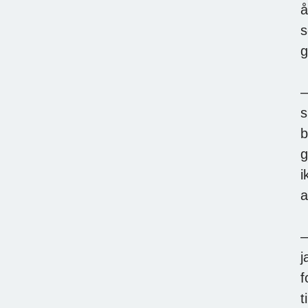
å
s
g
–
s
b
g
i
a
–
j
f
t