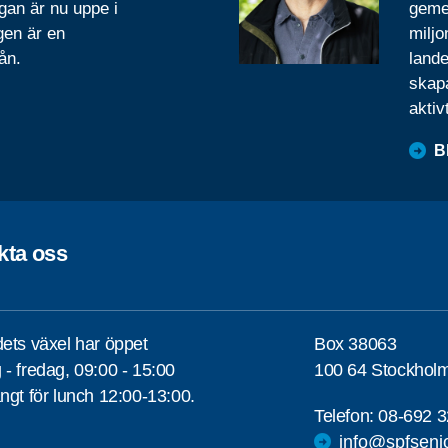
gan är nu uppe i
geme
gen är en
miljo
ån.
lande
skapa
aktiv
B
kta oss
ets växel har öppet
Box 38063
- fredag, 09:00 - 15:00
100 64 Stockhol
ngt för lunch 12:00-13:00.
Telefon:
08-692 3
info@spfseni