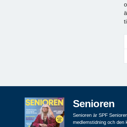
o
ä
t
Senioren
Senioren är SPF Seniore
medlemstidning och den