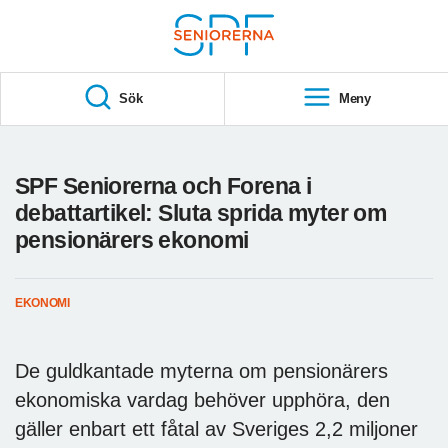
Till övergripande innehåll
S
T
Sök
Meny
A
R
T
SPF Seniorerna och Forena i
debattartikel: Sluta sprida myter om
pensionärers ekonomi
EKONOMI
De guldkantade myterna om pensionärers
ekonomiska vardag behöver upphöra, den
gäller enbart ett fåtal av Sveriges 2,2 miljoner