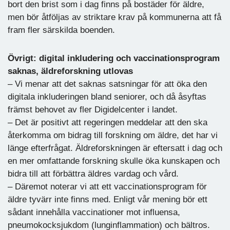
bort den brist som i dag finns på bostäder för äldre,
men bör åtföljas av striktare krav på kommunerna att få
fram fler särskilda boenden.
Övrigt: digital inkludering och vaccinationsprogram
saknas, äldreforskning utlovas
– Vi menar att det saknas satsningar för att öka den
digitala inkluderingen bland seniorer, och då åsyftas
främst behovet av fler Digidelcenter i landet.
– Det är positivt att regeringen meddelar att den ska
återkomma om bidrag till forskning om äldre, det har vi
länge efterfrågat. Äldreforskningen är eftersatt i dag och
en mer omfattande forskning skulle öka kunskapen och
bidra till att förbättra äldres vardag och vård.
– Däremot noterar vi att ett vaccinationsprogram för
äldre tyvärr inte finns med. Enligt vår mening bör ett
sådant innehålla vaccinationer mot influensa,
pneumokocksjukdom (lunginflammation) och bältros.