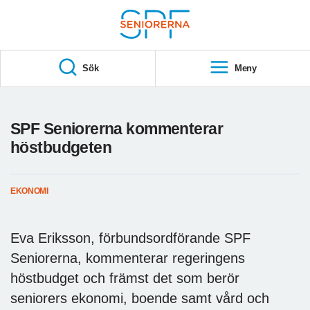
Till övergripande innehåll
S
T
Sök
Meny
A
R
T
SPF Seniorerna kommenterar
höstbudgeten
EKONOMI
Eva Eriksson, förbundsordförande SPF
Seniorerna, kommenterar regeringens
höstbudget och främst det som berör
seniorers ekonomi, boende samt vård och