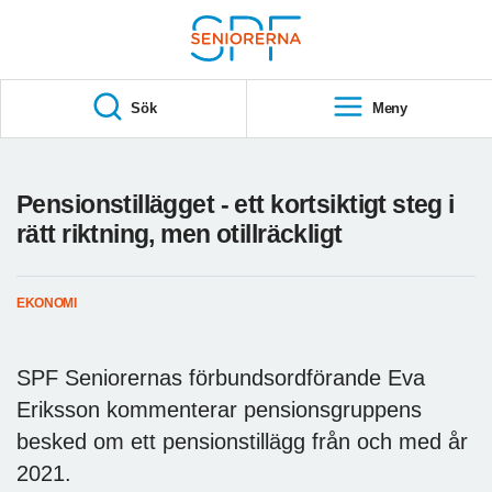
Till övergripande innehåll
S
T
Sök
Meny
A
R
T
Pensionstillägget - ett kortsiktigt steg i
rätt riktning, men otillräckligt
EKONOMI
SPF Seniorernas förbundsordförande Eva
Eriksson kommenterar pensionsgruppens
besked om ett pensionstillägg från och med år
2021.